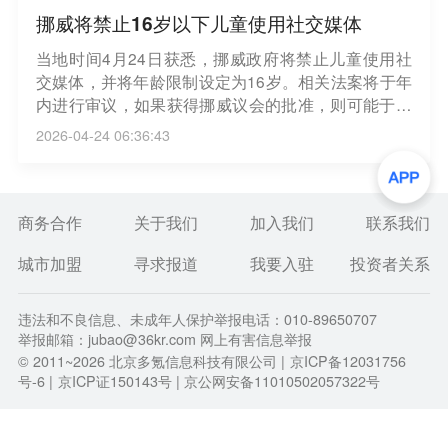
挪威将禁止16岁以下儿童使用社交媒体
当地时间4月24日获悉，挪威政府将禁止儿童使用社
交媒体，并将年龄限制设定为16岁。相关法案将于年
内进行审议，如果获得挪威议会的批准，则可能于明
年生效。（央视新闻）
2026-04-24 06:36:43
商务合作
关于我们
加入我们
联系我们
城市加盟
寻求报道
我要入驻
投资者关系
违法和不良信息、未成年人保护举报电话：010-89650707
举报邮箱：jubao@36kr.com 网上有害信息举报
© 2011~
2026
北京多氪信息科技有限公司 |
京ICP备12031756
号-6
|
京ICP证150143号
| 京公网安备11010502057322号