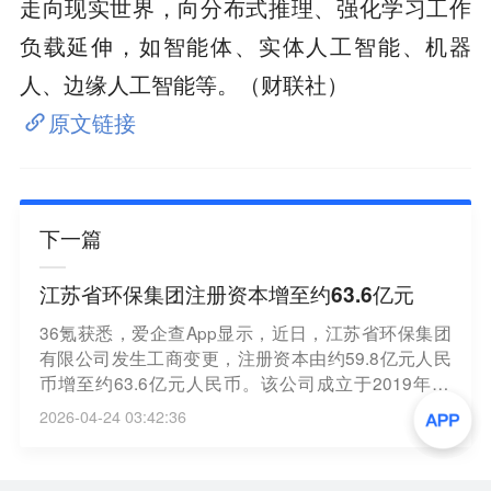
走向现实世界，向分布式推理、强化学习工作
负载延伸，如智能体、实体人工智能、机器
人、边缘人工智能等。（财联社）
原文链接
下一篇
江苏省环保集团注册资本增至约63.6亿元
36氪获悉，爱企查App显示，近日，江苏省环保集团
有限公司发生工商变更，注册资本由约59.8亿元人民
币增至约63.6亿元人民币。该公司成立于2019年12
月，法定代表人为陈金东，经营范围包括环境基础设
2026-04-24 03:42:36
施、环境综合治理与生态保护修复工程的投资、建设
和运营管理，环保新技术、新产品、新设备研发推广
和生产经营，资源循环利用及绿色产业投资等，由江