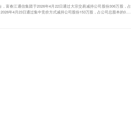
告，富春江通信集团于2026年4月22日通过大宗交易减持公司股份306万股，占
；2026年4月23日通过集中竞价方式减持公司股份153万股，占公司总股本的0.22
毕。董事、高级管理人员华建飞、倪益剑、尹志平、胡建明4月22日-4月23日通
.6万股。