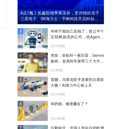
8点1氪丨长鑫拒绝苹果压价，坚持报价高于
三星电子、SK海力士；宇树科技开启科创板I
PO初步询价；韩国宣布进入“国家灾难状态”
AI终于能自己花钱了，曾让半个
互联网崩溃的公司，给Agent做
了个支付宝
22小时前
突发：谷歌AI一夜巨震，Gemini
换帅，首席科学家带三个大牛出
走创业
2小时前
震撼，马斯克联手老黄扔出星际
大脑！AI算力中心射上天
22小时前
AI的钱，被谁赚走了？
23小时前
仅剩90天，中国人曾向往的欧洲