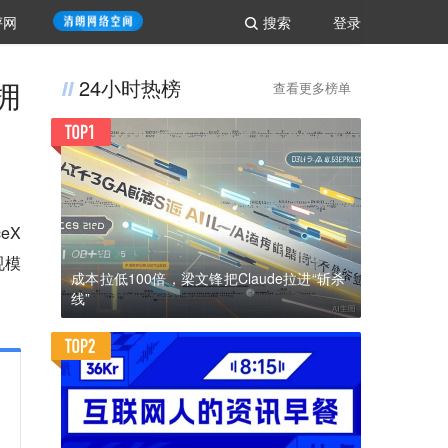
评网
搜索
登录
拥
24小时热榜
查看更多榜单
eX
规模
成本拉低100倍，梁文锋把Claude拉进“斩杀
线”