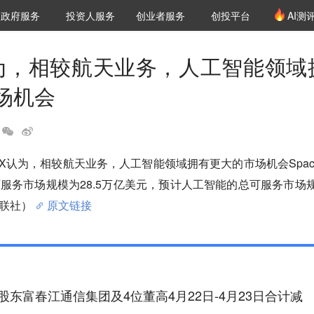
创投发布
项目推荐
核心服务
LP源计划
政府服务
投资人服务
创业者服务
创投平台
AI测
36氪Pro
VClub
VClub投资机构库
创投氪堂
城市之窗
投资机构职位推介
企业入驻
投资人认证
X认为，相较航天业务，人工智能领域
场机会
eX认为，相较航天业务，人工智能领域拥有更大的市场机会Spac
服务市场规模为28.5万亿美元，预计人工智能的总可服务市场
财联社）
原文链接
股东富春江通信集团及4位董高4月22日-4月23日合计减