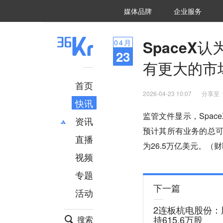
36氪Auto
数字时氪
企业号
未来消费
智能涌现
未来城市
启动Power on
媒体品牌
企业服务
企服点评
36氪出海
36氪研究院
潮生TIDE
36氪企服点评
36Kr研究院
36氪财经
职场bonus
36碳
后浪研究所
36Kr创新咨询
暗涌Waves
硬氪
氪睿研究院
Space
04
月
23
有更大的市
首页
2026-04-23 10:07
分享至
快讯
监管文件显示，Spac
资讯
预计其所有业务的总可
直播
最新
推荐
为26.5万亿美元。（
创投
财经
视频
汽车
AI
专题
科技
项目推荐
下一篇
活动
专精特新
安徽
2连板杭电股份：
持615.6万股
搜索