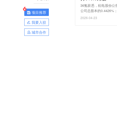
36氪获悉，杭电股份公
公司总股本的0.4426%
项目推荐
13%，本次减持实施完
2026-04-23
过集中竞价合计减持156
我要入驻
城市合作