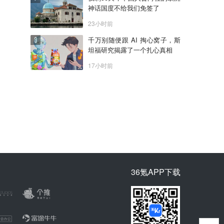
神话国度不给我们免签了
23小时前
千万别随便跟 AI 掏心窝子，斯
坦福研究揭露了一个扎心真相
17小时前
36氪APP下载