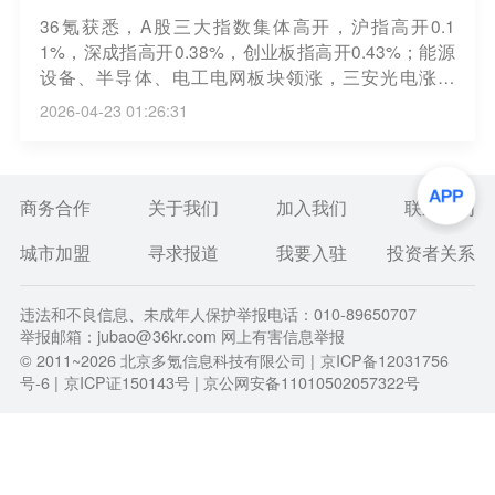
36氪获悉，A股三大指数集体高开，沪指高开0.1
1%，深成指高开0.38%，创业板指高开0.43%；能源
设备、半导体、电工电网板块领涨，三安光电涨超
6%，兆易创新、杰瑞股份涨超4%，宁德时代涨超
2026-04-23 01:26:31
1%；海运、食品、贵金属板块走弱，中谷物流跌超
4%，天邦食品跌超2%，恒邦股份跌超1%。
商务合作
关于我们
加入我们
联系我们
城市加盟
寻求报道
我要入驻
投资者关系
违法和不良信息、未成年人保护举报电话：010-89650707
举报邮箱：jubao@36kr.com 网上有害信息举报
© 2011~
2026
北京多氪信息科技有限公司 |
京ICP备12031756
号-6
|
京ICP证150143号
| 京公网安备11010502057322号