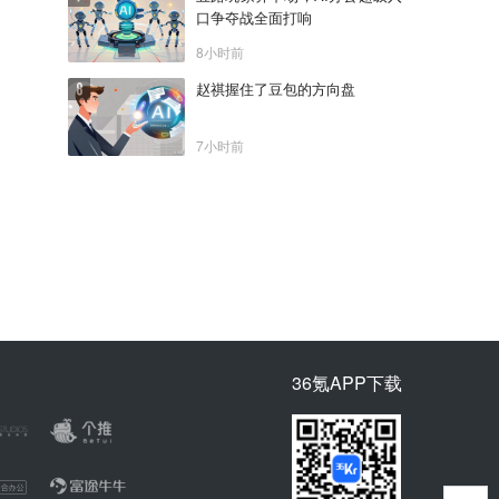
口争夺战全面打响
8小时前
赵祺握住了豆包的方向盘
7小时前
36氪APP下载