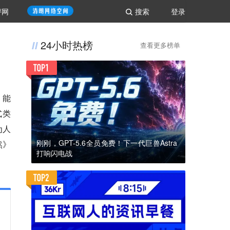
评网
搜索
登录
24小时热榜
查看更多榜单
，能
式类
为人
刚刚，GPT-5.6全员免费！下一代巨兽Astra
然》
打响闪电战