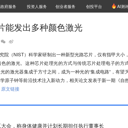
创投发布
项目推荐
核心服务
LP源计划
政府服务
投资人服务
创业者服务
创投平台
AI测
36氪Pro
VClub
VClub投资机构库
创投氪堂
城市之窗
投资机构职位推介
企业入驻
投资人认证
片能发出多种颜色激光
究院（NIST）科学家研制出一种新型光路芯片，仅有指甲大小
颜色的激光。这种芯片处理光的方式与传统芯片处理电子的方
光的激光器集成于方寸之间，成为一种光的“集成电路”，有望
光学原子钟等前沿技术注入新动力，相关论文发表于新一期《自
原文链接
工大会，称身体健康并计划长期担任执行董事长