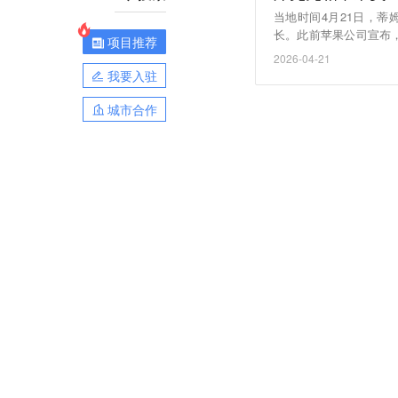
当地时间4月21日，蒂
长。此前苹果公司宣布
项目推荐
一直被视为首席执行官
2026-04-21
董事长的身份在苹果任职
我要入驻
在会议上说：“我会尽
为一个可以交流想法的
城市合作
苹果的生活。”（界面）