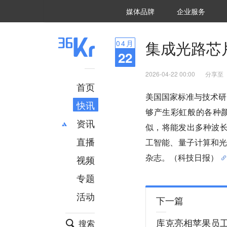
36氪Auto
数字时氪
企业号
未来消费
智能涌现
未来城市
启动Power on
媒体品牌
企业服务
企服点评
36氪出海
36氪研究院
潮生TIDE
36氪企服点评
36Kr研究院
36氪财经
职场bonus
36碳
后浪研究所
36Kr创新咨询
暗涌Waves
硬氪
氪睿研究院
集成光路芯
04
月
22
2026-04-22 00:00
分享至
首页
美国国家标准与技术研
快讯
够产生彩虹般的各种
资讯
似，将能发出多种波长
直播
最新
推荐
工智能、量子计算和
创投
财经
杂志。（科技日报）
视频
汽车
AI
专题
科技
项目推荐
活动
专精特新
安徽
下一篇
库克亮相苹果员
搜索