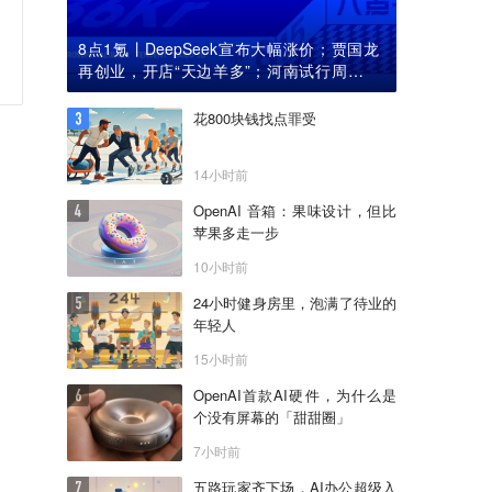
8点1氪丨DeepSeek宣布大幅涨价；贾国龙
再创业，开店“天边羊多”；河南试行周五下
午弹性离岗
花800块钱找点罪受
14小时前
OpenAI 音箱：果味设计，但比
苹果多走一步
10小时前
24小时健身房里，泡满了待业的
年轻人
15小时前
OpenAI首款AI硬件，为什么是
个没有屏幕的「甜甜圈」
7小时前
五路玩家齐下场，AI办公超级入