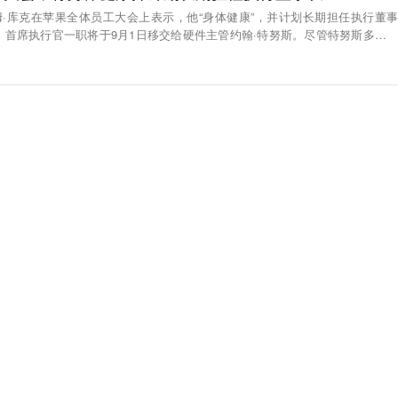
姆·库克在苹果全体员工大会上表示，他“身体健康”，并计划长期担任执行董事
，首席执行官一职将于9月1日移交给硬件主管约翰·特努斯。尽管特努斯多年来
一职的接班人，但库克此前从未暗示过自己即将卸任。“我很激动能继续以执行
，”65岁的库克说。“我身体健康，精力充沛，我计划在新职位长期任职。”库克
我所能，以需要的任何方式支持约翰。我会随时提供我的知识和经验，并随时作
对象。苹果将始终是我最重要的优先事项。这是我的立身之本，我无法想象没有