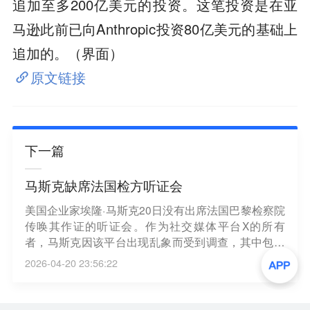
追加至多200亿美元的投资。这笔投资是在亚
马逊此前已向Anthropic投资80亿美元的基础上
追加的。（界面）
原文链接
下一篇
马斯克缺席法国检方听证会
美国企业家埃隆·马斯克20日没有出席法国巴黎检察院
传唤其作证的听证会。作为社交媒体平台X的所有
者，马斯克因该平台出现乱象而受到调查，其中包括
传播儿童色情内容和深度伪造内容。巴黎检察院向法
2026-04-20 23:56:22
国商业调频电视台证实，马斯克和X平台前首席执行
官琳达·亚卡里诺缺席听证会，说“他们出席与否不会
阻碍调查工作继续”。（新华社）