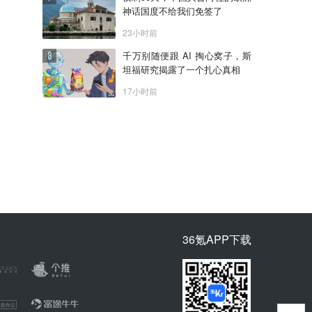
神话国度不给我们免签了
23小时前
千万别随便跟 AI 掏心窝子，斯
坦福研究揭露了一个扎心真相
17小时前
36氪APP下载