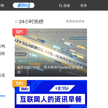
评网
搜索
登录
24小时热榜
查看更多榜单
松鸣
别按
成本拉低100倍，梁文锋把Claude拉进“斩杀
线”
的选