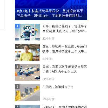
8点1氪丨长鑫拒绝苹果压价，坚持报价高于
三星电子、SK海力士；宇树科技开启科创板I
PO初步询价；韩国宣布进入“国家灾难状态”
AI终于能自己花钱了，曾让半个
互联网崩溃的公司，给Agent做
了个支付宝
22小时前
突发：谷歌AI一夜巨震，Gemini
换帅，首席科学家带三个大牛出
走创业
2小时前
震撼，马斯克联手老黄扔出星际
大脑！AI算力中心射上天
22小时前
AI的钱，被谁赚走了？
23小时前
仅剩90天，中国人曾向往的欧洲