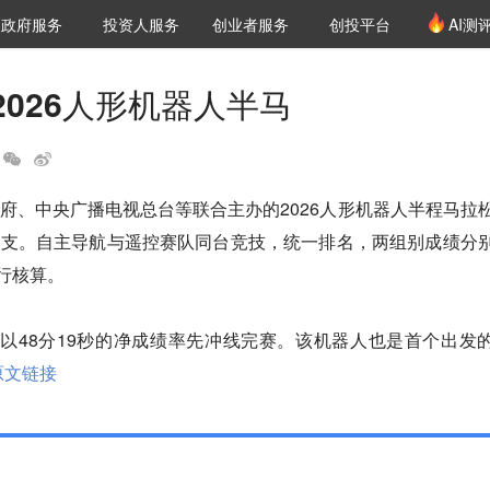
创投发布
项目推荐
核心服务
LP源计划
政府服务
投资人服务
创业者服务
创投平台
AI测
36氪Pro
VClub
VClub投资机构库
创投氪堂
城市之窗
投资机构职位推介
企业入驻
投资人认证
2026人形机器人半马
府、中央广播电视总台等联合主办的2026人形机器人半程马拉
百支。自主导航与遥控赛队同台竞技，统一排名，两组别成绩分
行核算。

”以48分19秒的净成绩率先冲线完赛。该机器人也是首个出发
原文链接