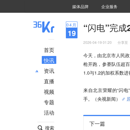
36氪Auto
数字时氪
企业号
未来消费
智能涌现
未来城市
启动Power on
媒体品牌
企业服务
企服点评
36氪出海
36氪研究院
潮生TIDE
36氪企服点评
36Kr研究院
36氪财经
职场bonus
36碳
后浪研究所
36Kr创新咨询
暗涌Waves
硬氪
氪睿研究院
“闪电”完成
04
月
19
2026-04-19 01:20
分享至
首页
今天，由北京市人民政
快讯
枪开跑，参赛队伍超
资讯
1.0与1.2的加权系数进
直播
最新
推荐
创投
财经
来自北京荣耀的“闪电
视频
汽车
AI
手。（央视新闻）
专题
科技
项目推荐
活动
专精特新
安徽
下一篇
搜索