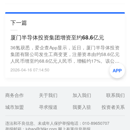
下一篇
厦门半导体投资集团增资至约68.6亿元
36氪获悉，爱企查App显示，近日，厦门半导体投资
集团有限公司发生工商变更，注册资本由约58.6亿元
人民币增至约68.6亿元人民币，增幅约17%。该公司
成立于2016年12月，法定代表人为吴文，经营范围为
2026-04-16 07:14:50
以自有资金从事投资活动、自有资金投资的资产管理
服务、半导体分立器件制造、工程和技术研究和试验
发展、技术推广服务，由厦门海沧发展集团有限公
司、厦门海沧投资集团有限公司共同持股。
商务合作
关于我们
加入我们
联系我们
城市加盟
寻求报道
我要入驻
投资者关系
违法和不良信息、未成年人保护举报电话：010-89650707
举报邮箱：jubao@36kr.com 网上有害信息举报