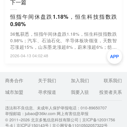
下一篇
恒指午间休盘跌1.18%，恒生科技指数跌
0.98%
36氪获悉，恒指午间休盘跌1.18%，恒生科技指数跌
0.98%；汽车、石油石化、半导体板块领涨，天数智
芯涨超15%，山东墨龙涨超8%，蔚来涨超6%；纺织
服装、企业服务、消费者服务板块跌幅居前，今海医
2026-04-13 04:02:48
疗科技跌超9%，粉笔跌超5%，新秀丽跌超4%；南向
资金净买入24.48亿港元。
商务合作
关于我们
加入我们
联系我们
城市加盟
寻求报道
我要入驻
投资者关系
违法和不良信息、未成年人保护举报电话：010-89650707
举报邮箱：jubao@36kr.com 网上有害信息举报
© 2011~
2026
北京多氪信息科技有限公司 |
京ICP备12031756
号-6
|
京ICP证150143号
| 京公网安备11010502057322号