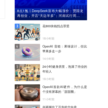
8点1氪丨DeepSeek宣布大幅涨价；贾国龙
再创业，开店“天边羊多”；河南试行周五下
午弹性离岗
花800块钱找点罪受
18小时前
OpenAI 音箱：果味设计，但比
苹果多走一步
14小时前
24小时健身房里，泡满了待业的
年轻人
18小时前
OpenAI首款AI硬件，为什么是
个没有屏幕的「甜甜圈」
11小时前
赵祺握住了豆包的方向盘