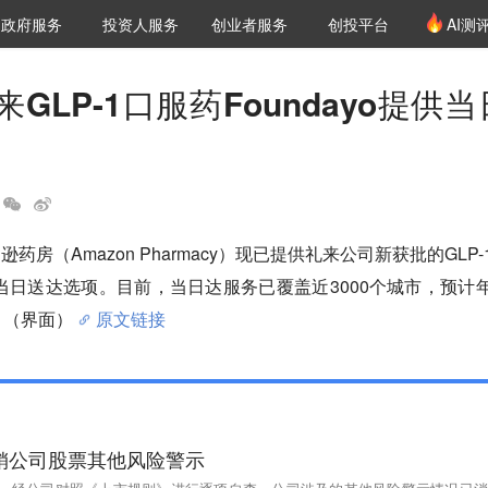
创投发布
项目推荐
核心服务
LP源计划
政府服务
投资人服务
创业者服务
创投平台
AI测
36氪Pro
VClub
VClub投资机构库
创投氪堂
城市之窗
投资机构职位推介
企业入驻
投资人认证
GLP-1口服药Foundayo提供当
药房（Amazon Pharmacy）现已提供礼来公司新获批的GLP-
支持当日送达选项。目前，当日达服务已覆盖近3000个城市，预计
。（界面）
原文链接
销公司股票其他风险警示