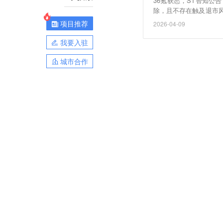
36氪获悉，ST智知
除，且不存在触及退市
现申请撤销公司股票其
项目推荐
2026-04-09
我要入驻
城市合作