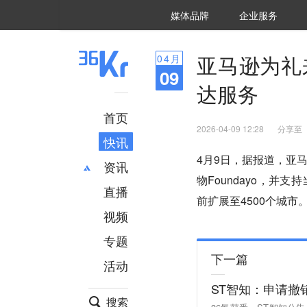
36氪Auto
数字时氪
企业号
未来消费
智能涌现
未来城市
启动Power on
媒体品牌
企业服务
企服点评
36氪出海
36氪研究院
潮生TIDE
36氪企服点评
36Kr研究院
36氪财经
职场bonus
36碳
后浪研究所
36Kr创新咨询
暗涌Waves
硬氪
氪睿研究院
亚马逊为礼来
04
月
09
达服务
首页
2026-04-09 12:28
分享至
快讯
4月9日，据报道，亚马逊
资讯
物Foundayo，并
直播
最新
推荐
前扩展至4500个城市
创投
财经
视频
汽车
AI
专题
科技
项目推荐
下一篇
活动
专精特新
安徽
ST智知：申请撤
搜索