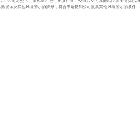
公告，经公司对照《上市规则》进行逐项自查，公司涉及的其他风险警示情况已消
风险警示及其他风险警示的情形，符合申请撤销公司股票其他风险警示的条件，
他风险警示。