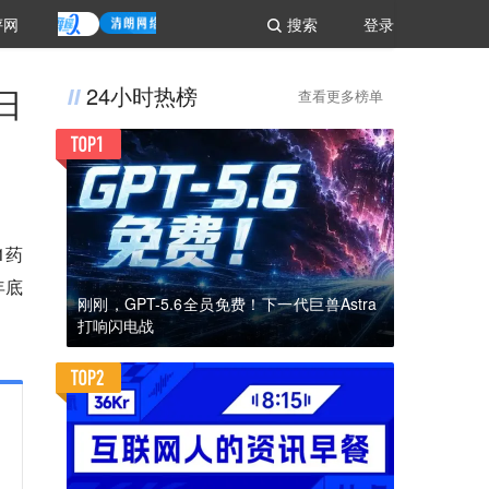
评网
搜索
登录
日
24小时热榜
查看更多榜单
1药
年底
刚刚，GPT-5.6全员免费！下一代巨兽Astra
打响闪电战