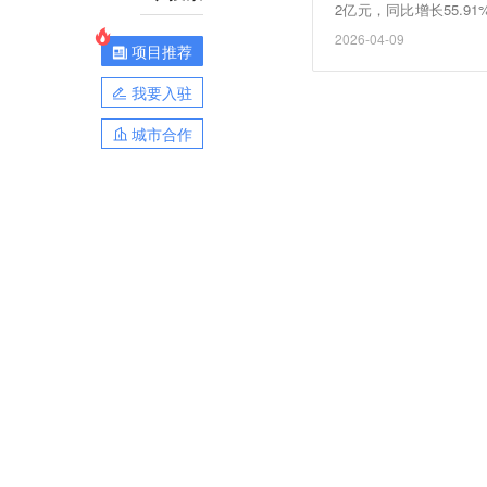
2亿元，同比增长55.9
较大幅度增长主要原因
2026-04-09
项目推荐
多国储能相关补贴政策
内，公司储能逆变器、
我要入驻
城市合作