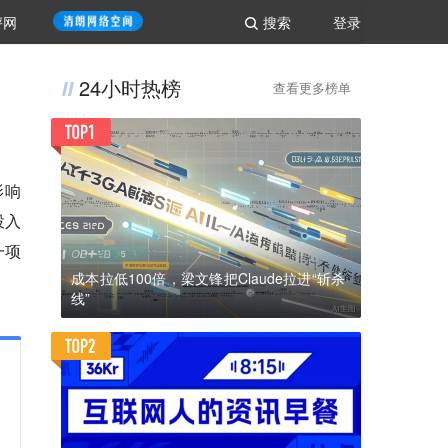
评网
搜索
登录
24小时热榜
查看更多榜单
影响
投入
一项
成本拉低100倍，梁文锋把Claude拉进“斩杀
线”