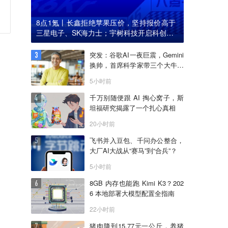
8点1氪丨长鑫拒绝苹果压价，坚持报价高于
三星电子、SK海力士；宇树科技开启科创板I
PO初步询价；韩国宣布进入“国家灾难状态”
突发：谷歌AI一夜巨震，Gemini
换帅，首席科学家带三个大牛出
走创业
5小时前
千万别随便跟 AI 掏心窝子，斯
坦福研究揭露了一个扎心真相
20小时前
飞书并入豆包、千问办公整合，
大厂AI大战从“赛马”到“合兵”？
5小时前
8GB 内存也能跑 Kimi K3？202
6 本地部署大模型配置全指南
22小时前
猪肉降到15.77元一公斤，养猪