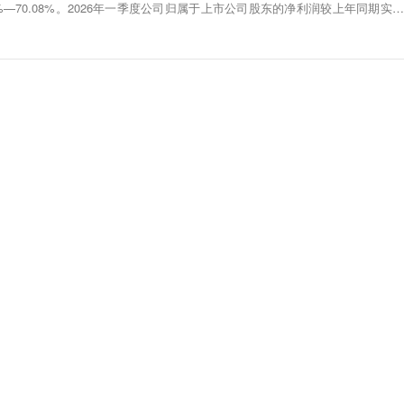
1%—70.08%。2026年一季度公司归属于上市公司股东的净利润较上年同期实现
系受地缘政治波动影响，能源短缺及价格波动加剧，能源安全重要性提升，叠加
持续发力，欧洲、中东、东南亚等地区户用及工商业储能需求显著提升。报告期
储能电池包产品销售收入同比大幅增长，进而推动公司经营业绩增长。