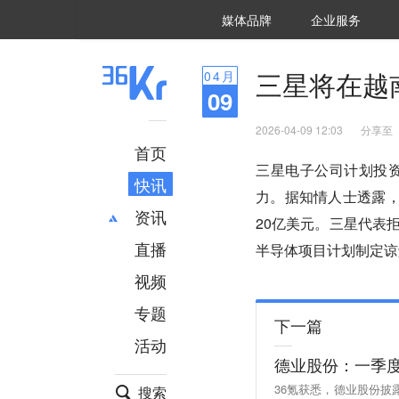
36氪Auto
数字时氪
企业号
未来消费
智能涌现
未来城市
启动Power on
媒体品牌
企业服务
企服点评
36氪出海
36氪研究院
潮生TIDE
36氪企服点评
36Kr研究院
36氪财经
职场bonus
36碳
后浪研究所
36Kr创新咨询
暗涌Waves
硬氪
氪睿研究院
三星将在越
04
月
09
2026-04-09 12:03
分享至
首页
三星电子公司计划投
快讯
力。据知情人士透露，对
资讯
20亿美元。三星代表
直播
最新
推荐
半导体项目计划制定谅
创投
财经
视频
汽车
AI
专题
科技
项目推荐
下一篇
活动
专精特新
安徽
德业股份：一季度净
36氪获悉，德业股份披
搜索