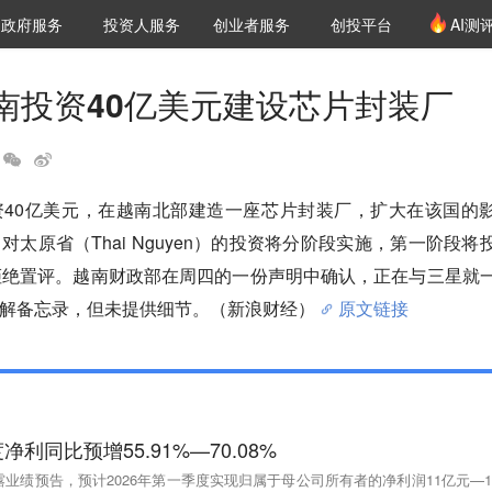
创投发布
项目推荐
核心服务
LP源计划
政府服务
投资人服务
创业者服务
创投平台
AI测
36氪Pro
VClub
VClub投资机构库
创投氪堂
城市之窗
投资机构职位推介
企业入驻
投资人认证
南投资40亿美元建设芯片封装厂
资40亿美元，在越南北部建造一座芯片封装厂，扩大在该国的
太原省（Thai Nguyen）的投资将分阶段实施，第一阶段将
拒绝置评。越南财政部在周四的一份声明中确认，正在与三星就
解备忘录，但未提供细节。（新浪财经）
原文链接
利同比预增55.91%—70.08%
露业绩预告，预计2026年第一季度实现归属于母公司所有者的净利润11亿元—1