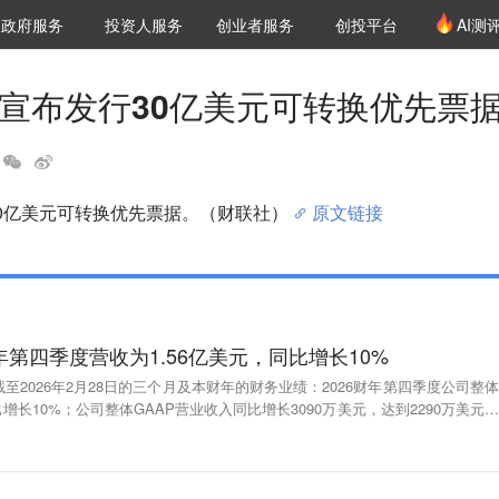
创投发布
项目推荐
核心服务
LP源计划
政府服务
投资人服务
创业者服务
创投平台
AI测
36氪Pro
VClub
VClub投资机构库
创投氪堂
城市之窗
投资机构职位推介
企业入驻
投资人认证
ave宣布发行30亿美元可转换优先票
发行30亿美元可转换优先票据。（财联社）
原文链接
年第四季度营收为1.56亿美元，同比增长10%
至2026年2月28日的三个月及本财年的财务业绩：2026财年第四季度公司整体
比增长10%；公司整体GAAP营业收入同比增长3090万美元，达到2290万美元。
营收为5.491亿美元，同比增长3%；公司整体GAAP营业收入同比增长4750万美
（界面）