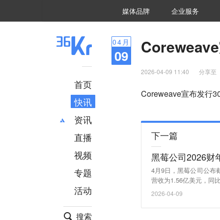
36氪Auto
数字时氪
企业号
未来消费
智能涌现
未来城市
启动Power on
媒体品牌
企业服务
企服点评
36氪出海
36氪研究院
潮生TIDE
36氪企服点评
36Kr研究院
36氪财经
职场bonus
36碳
后浪研究所
36Kr创新咨询
暗涌Waves
硬氪
氪睿研究院
Corewe
04
月
09
2026-04-09 11:40
分享至
首页
Coreweave宣布
快讯
资讯
下一篇
直播
最新
推荐
创投
财经
视频
黑莓公司2026财
汽车
AI
4月9日，黑莓公司公布截
专题
科技
项目推荐
营收为1.56亿美元，同
活动
2026财年全年公司整体
专精特新
安徽
2026-04-09
元，达到4830万美元。
搜索