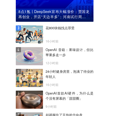
8点1氪丨DeepSeek宣布大幅涨价；贾国龙
再创业，开店“天边羊多”；河南试行周五下
午弹性离岗
花800块钱找点罪受
16小时前
OpenAI 音箱：果味设计，但比
苹果多走一步
12小时前
24小时健身房里，泡满了待业的
年轻人
16小时前
OpenAI首款AI硬件，为什么是
个没有屏幕的「甜甜圈」
9小时前
赵祺握住了豆包的方向盘