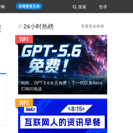
评网
搜索
登录
据
24小时热榜
查看更多榜单
刚刚，GPT-5.6全员免费！下一代巨兽Astra
打响闪电战