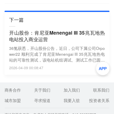
下一篇
开山股份：肯尼亚Menengai III 35兆瓦地热
电站投入商业运营
36氪获悉，开山股份公告，近日，公司下属公司Orpo
wer22 顺利完成了肯尼亚Menengai III 35兆瓦地热电
站的可靠性测试，该电站机组调试、测试工作已圆满
结束。Menengai III 35兆瓦地热电站已于3月10日正式
2026-04-09 00:08:47
投入商业运营。Menengai III地热电站运营期限自商业
运营之日起25年，保证年发电量为2.91亿度，未来每
年为公司贡献约1500万美元左右电力收入。
商务合作
关于我们
加入我们
联系我们
城市加盟
寻求报道
我要入驻
投资者关系