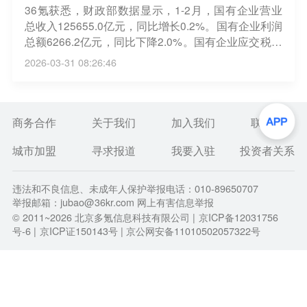
36氪获悉，财政部数据显示，1-2月，国有企业营业
总收入125655.0亿元，同比增长0.2%。国有企业利润
总额6266.2亿元，同比下降2.0%。国有企业应交税费
10932.5亿元，同比下降2.3%。国有企业资产负债率6
2026-03-31 08:26:46
5.4%，同比上升0.5个百分点。
商务合作
关于我们
加入我们
联系我们
城市加盟
寻求报道
我要入驻
投资者关系
违法和不良信息、未成年人保护举报电话：010-89650707
举报邮箱：jubao@36kr.com 网上有害信息举报
© 2011~
2026
北京多氪信息科技有限公司 |
京ICP备12031756
号-6
|
京ICP证150143号
| 京公网安备11010502057322号