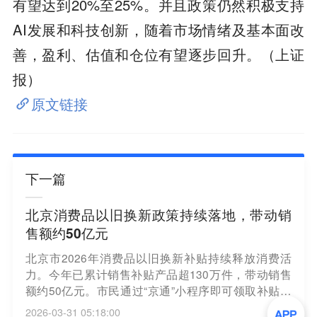
有望达到20%至25%。并且政策仍然积极支持
AI发展和科技创新，随着市场情绪及基本面改
善，盈利、估值和仓位有望逐步回升。（上证
报）
原文链接
下一篇
北京消费品以旧换新政策持续落地，带动销
售额约50亿元
北京市2026年消费品以旧换新补贴持续释放消费活
力。今年已累计销售补贴产品超130万件，带动销售
额约50亿元。市民通过“京通”小程序即可领取补贴资
格，购买家电、手机、平板等产品可享受最高15%补
2026-03-31 05:18:00