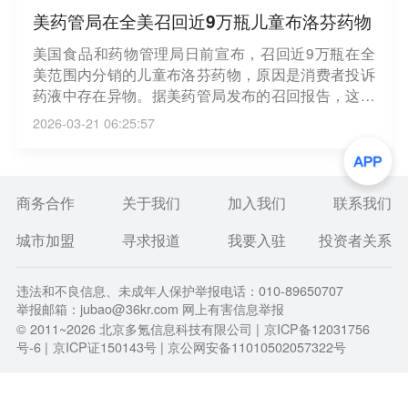
美药管局在全美召回近9万瓶儿童布洛芬药物
美国食品和药物管理局日前宣布，召回近9万瓶在全
美范围内分销的儿童布洛芬药物，原因是消费者投诉
药液中存在异物。据美药管局发布的召回报告，这批
药物由总部位于印度班加罗尔的国际药企进步制药公
2026-03-21 06:25:57
司在印度制造，品牌为塔罗制药公司“儿童布洛芬口服
混悬液”，规格为每5毫升含布洛芬有效成分100毫
克，瓶装容量120毫升。此次召回涉及的产品共计895
92瓶，有效期至2027年1月31日。（新华社）
商务合作
关于我们
加入我们
联系我们
城市加盟
寻求报道
我要入驻
投资者关系
违法和不良信息、未成年人保护举报电话：010-89650707
举报邮箱：jubao@36kr.com 网上有害信息举报
© 2011~
2026
北京多氪信息科技有限公司 |
京ICP备12031756
号-6
|
京ICP证150143号
| 京公网安备11010502057322号