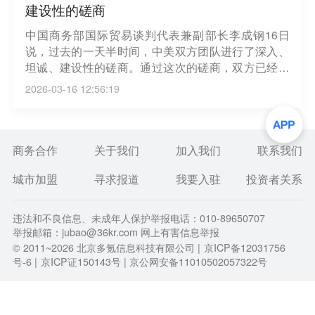
建设性的磋商
中国商务部国际贸易谈判代表兼副部长李成钢16日
说，过去的一天半时间，中美双方团队进行了深入、
坦诚、建设性的磋商。通过这次的磋商，双方已经就
一些议题取得了初步共识，下一步我们将继续保持磋
2026-03-16 12:56:19
商进程。（新华社）
商务合作
关于我们
加入我们
联系我们
城市加盟
寻求报道
我要入驻
投资者关系
违法和不良信息、未成年人保护举报电话：010-89650707
举报邮箱：jubao@36kr.com 网上有害信息举报
© 2011~
2026
北京多氪信息科技有限公司 |
京ICP备12031756
号-6
|
京ICP证150143号
| 京公网安备11010502057322号