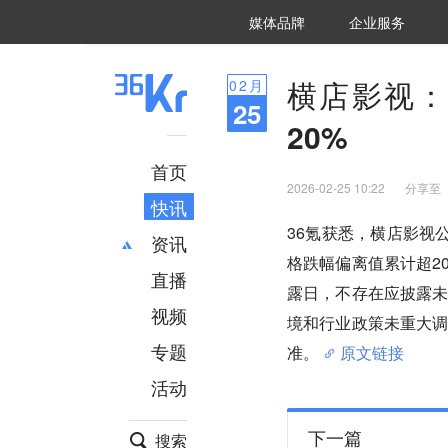
36氪Auto
数字时氪
企业号
未来消费
智能涌现
未来城市
启动Power on
媒体品牌
企业服务
企服点评
36氪出海
36氪研究院
潮生TIDE
36氪企服点评
36Kr研究院
36氪财经
职场bonus
36碳
后浪研究所
36Kr创新咨询
暗涌Waves
硬氪
氪睿研究院
横店影视：
02
月
25
20%
首页
2026-02-25 10:22
分享至
快讯
36氪获悉，横店影视公
资讯
格跌幅偏离值累计超2
直播
最新
推荐
露日，不存在应披露
创投
财经
视频
境和行业政策未重大
汽车
AI
专题
准。
原文链接
科技
项目推荐
活动
专精特新
安徽
下一篇
搜索