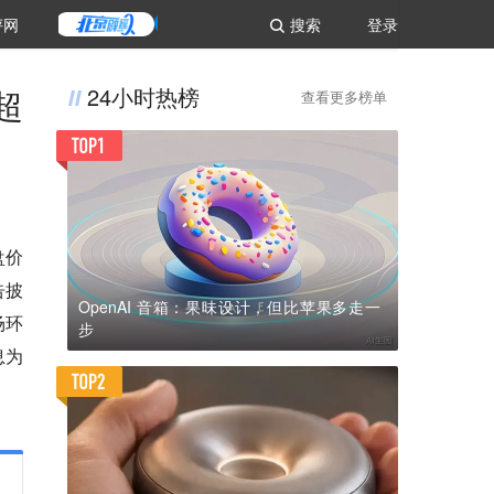
评网
搜索
登录
超
24小时热榜
查看更多榜单
盘价
告披
OpenAI 音箱：果味设计，但比苹果多走一
场环
步
息为