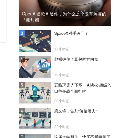
OpenAI首款AI硬件，为什么是个没有屏幕的
「甜甜圈」
SpaceX对手破产了
17小时前
赵祺握住了豆包的方向盘
19小时前
五路玩家齐下场，AI办公超级入
口争夺战全面打响
20小时前
梁文锋，告别“价格屠夫”
22小时前
这届大学新生，快买不起电脑了