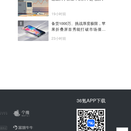
19小时前
备货1000万、挑战厚度极限，苹
果折叠屏首秀能打破市场僵局
吗？
23小时前
36氪APP下载