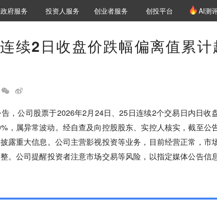
创投发布
项目推荐
核心服务
LP源计划
政府服务
投资人服务
创业者服务
创投平台
AI测
36氪Pro
VClub
VClub投资机构库
创投氪堂
城市之窗
投资机构职位推介
企业入驻
投资人认证
连续2日收盘价跌幅偏离值累计
告，公司股票于2026年2月24日、25日连续2个交易日内日收
0%，属异常波动。经自查及向控股股东、实控人核实，截至公
未披露重大信息。公司主营影视投资等业务，目前经营正常，市
调整。公司提醒投资者注意市场交易等风险，以指定媒体公告信