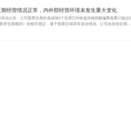
近期经营情况正常，内外部经营环境未发生重大变化
布异动公告，公司股票交易价格连续2个交易日内收盘价格跌幅偏离值累计超过2
交易所交易规则》的相关规定，属于股票交易异常波动情况。公司未发现近期公
已经对本公司股票交易价格产生较大影响的未公开重大信息；经核查，公司、公
人不存在关于本公司的应披露而未披露的重大事项，或处于筹划阶段的重大事
正常，内外部经营环境未发生重大变化。