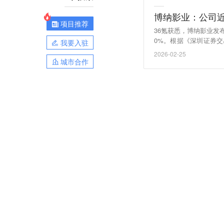
博纳影业：公司
项目推荐
36氪获悉，博纳影业发
0%。根据《深圳证券
我要入驻
共媒体报道了可能或者
2026-02-25
司控股股东、实际控制
城市合作
项；公司近期经营情况