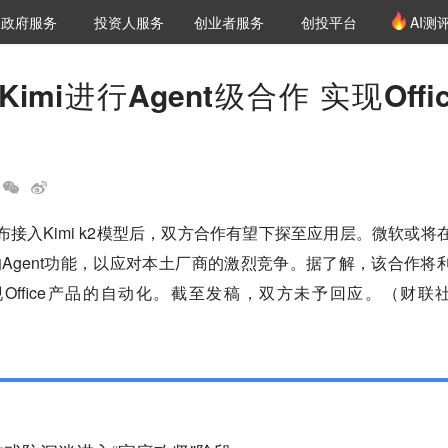
创投发布
项目推荐
核心服务
LP源计划
政府服务
投资人服务
创业者服务
创投平台
AI测
36氪Pro
VClub
VClub投资机构库
创投氪堂
城市之窗
投资机构职位推介
企业入驻
投资人认证
mi进行Agent级合作 实现Offic
宣布接入Kimi k2模型后，双方合作有望下探至应用层。微软或将
新的Agent功能，以应对本土厂商的激烈竞争。据了解，该合作将
，实现Office产品的自动化。截至发稿，双方未予回应。（财联