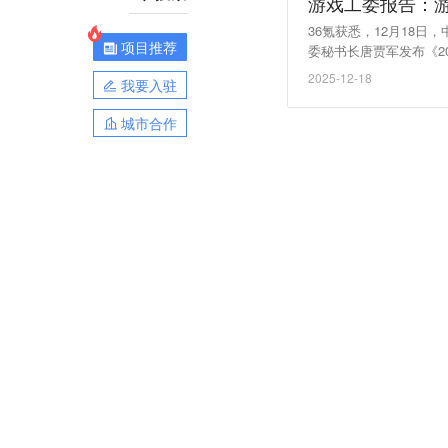
游戏工委报告：游
36氪获悉，12月18
项目推荐
委秘书长唐贾军发布《2
25年未成年人游戏时长
2025-12-18
我要入驻
母或长辈的账号及身份信
强家庭教育，尤其是父母
城市合作