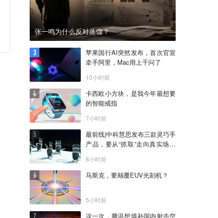
张一鸣为什么反对蒸馏？
苹果国行AI突然发布，首次官宣
牵手阿里，Mac用上千问了
10小时前
卡西欧小方块，是我今年最想要
的智能戒指
7小时前
最前线|中科慧思发布三款灵巧手
产品，要从“抓取”走向真实场景
作业
8小时前
马斯克，要颠覆EUV光刻机？
5小时前
这一次，腾讯想填补国内射击空