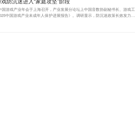
戏防沉迷进入“家庭攻坚”阶段
日，中国游戏产业年会于上海召开，产业发展分论坛上中国音数协副秘书长、游戏工
025中国游戏产业未成年人保护进展报告》。调研显示，防沉迷政策长效发力，
控制在3小时以内的占比为71%，连续4年基本稳定。超时用户中，73.4%使用父
息绕开限制，游戏防沉迷进入“家庭攻坚”阶段。对此，唐贾军表示“未保需要加
协助孩子‘超时游戏’的状况需进一步解决。”