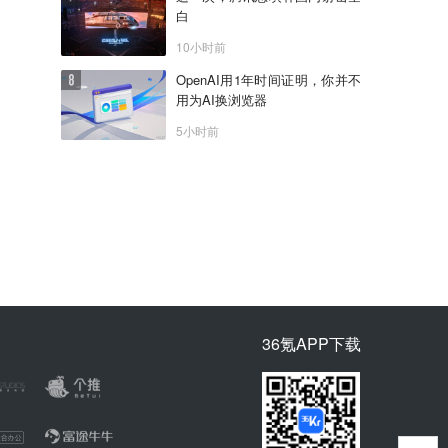
白
10小时前
OpenAI用1年时间证明，你并不
用为AI换浏览器
5小时前
36氪APP下载