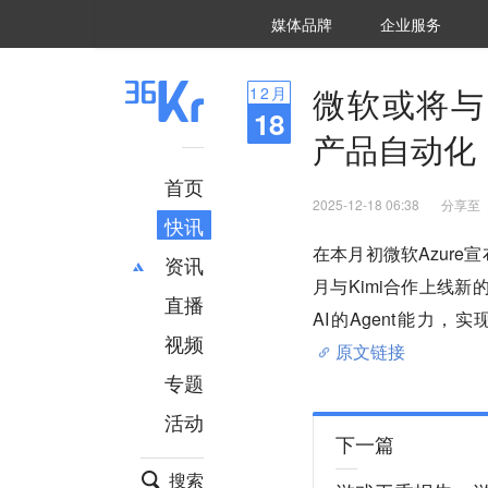
36氪Auto
数字时氪
企业号
未来消费
智能涌现
未来城市
启动Power on
媒体品牌
企业服务
企服点评
36氪出海
36氪研究院
潮生TIDE
36氪企服点评
36Kr研究院
36氪财经
职场bonus
36碳
后浪研究所
36Kr创新咨询
暗涌Waves
硬氪
氪睿研究院
微软或将与Ki
12
月
18
产品自动化
首页
2025-12-18 06:38
分享至
快讯
在本月初微软Azure
资讯
月与Kimi合作上线
直播
最新
推荐
AI的Agent能力
创投
财经
视频
原文链接
汽车
AI
专题
科技
项目推荐
活动
专精特新
安徽
下一篇
搜索