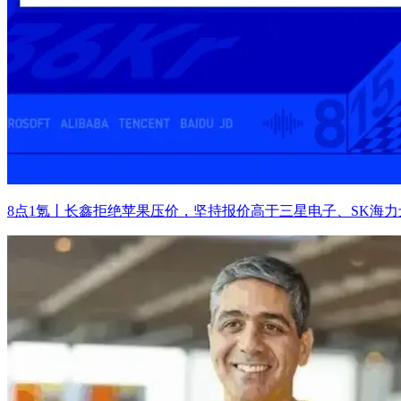
8点1氪丨长鑫拒绝苹果压价，坚持报价高于三星电子、SK海力