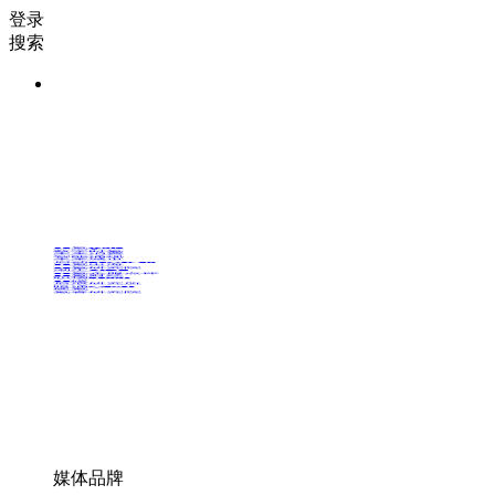
登录
搜索
36氪Auto
数字时氪
未来消费
智能涌现
未来城市
启动Power on
36氪出海
36氪研究院
潮生TIDE
36氪企服点评
36氪财经
职场bonus
36碳
后浪研究所
暗涌Waves
硬氪
氪睿研究院
媒体品牌