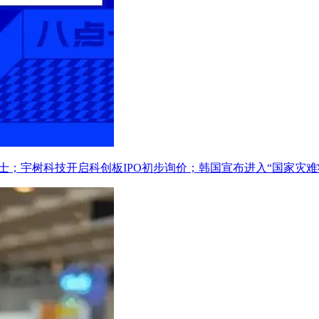
士；宇树科技开启科创板IPO初步询价；韩国宣布进入“国家灾难