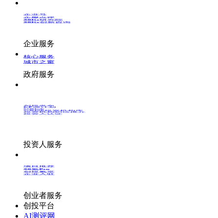
企业号
企服点评
36Kr研究院
36Kr创新咨询
企业服务
核心服务
城市之窗
政府服务
创投发布
LP源计划
VClub
VClub投资机构库
投资机构职位推介
投资人认证
投资人服务
项目推荐
36氪Pro
创投氪堂
企业入驻
创业者服务
创投平台
AI测评网