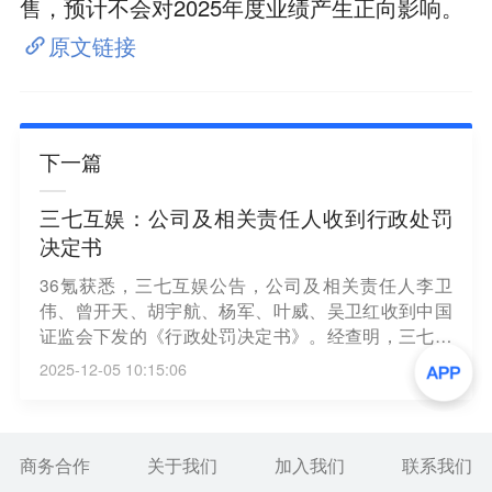
售，预计不会对2025年度业绩产生正向影响。
原文链接
下一篇
三七互娱：公司及相关责任人收到行政处罚
决定书
36氪获悉，三七互娱公告，公司及相关责任人李卫
伟、曾开天、胡宇航、杨军、叶威、吴卫红收到中国
证监会下发的《行政处罚决定书》。经查明，三七互
娱存在以下违法事实：2014年至2020年年报披露的股
2025-12-05 10:15:06
东持股情况存在虚假记载；2018年年度报告未披露收
购江苏极光股权事项为关联交易，存在重大遗漏；三
七互娱2020年间接收购广州三七股权事项为关联交
易，2020年12月7日披露的临时公告虚假记载、2020
商务合作
关于我们
加入我们
联系我们
年年度报告存在重大遗漏；2018年至2021年年报未披