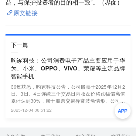
益，与保护投资者的目的相一致”。（界面）
原文链接
下一篇
昀冢科技：公司消费电子产品主要应用于华
为、小米、OPPO、VIVO、荣耀等主流品牌
智能手机
36氪获悉，昀冢科技公告，公司股票于2025年12月2
日、3日、4日连续三个交易日内收盘价格跌幅偏离值
累计达到30%，属于股票交易异常波动情形。公司主
要从事消费电子及电子陶瓷、汽车电子等领域产品的
2025-12-04 08:51:22
研发、设计、生产制造和销售。其中，消费电子业务
为公司主营业务，公司消费电子产品主要应用在智能
手机摄像头中的音圈马达VCM和摄像头模组CCM中，
终端应用于华为、小米、OPPO、VIVO、荣耀等主流