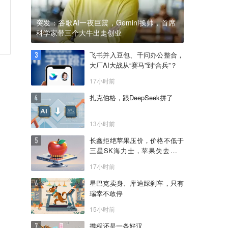
突发：谷歌AI一夜巨震，Gemini换帅，首席
科学家带三个大牛出走创业
飞书并入豆包、千问办公整合，
大厂AI大战从“赛马”到“合兵”？
17小时前
扎克伯格，跟DeepSeek拼了
13小时前
长鑫拒绝苹果压价，价格不低于
三星SK海力士，苹果失去了议
价权
17小时前
星巴克卖身、库迪踩刹车，只有
瑞幸不敢停
15小时前
携程还是一条好汉