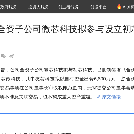
创投发布
项目推荐
核心服务
LP源计划
政府服务
投资人服务
创业者服务
创投平台
AI测
36氪Pro
VClub
VClub投资机构库
创投氪堂
城市之窗
投资机构职位推介
企业入驻
投资人认证
全资子公司微芯科技拟参与设立初
公告，公司全资子公司微芯科技拟与初芯科技、吕朋钊签署《合
芯微科技，其中微芯科技拟以自有资金出资6,600万元，占合
次交易事项在公司董事长审议权限范围内，无需提交公司董事会
项不涉及关联交易，也不构成重大资产重组。
原文链接