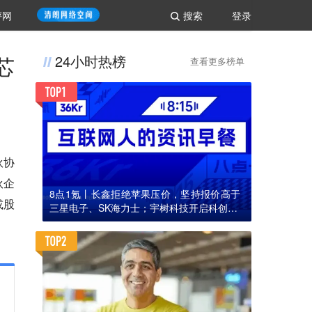
评网
搜索
登录
芯
24小时热榜
查看更多榜单
伙协
伙企
8点1氪丨长鑫拒绝苹果压价，坚持报价高于
或股
三星电子、SK海力士；宇树科技开启科创板I
PO初步询价；韩国宣布进入“国家灾难状态”