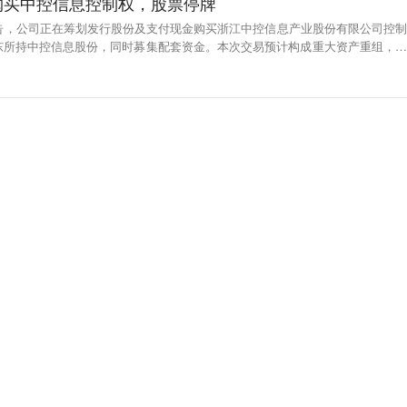
购买中控信息控制权，股票停牌
公告，公司正在筹划发行股份及支付现金购买浙江中控信息产业股份有限公司控制
东所持中控信息股份，同时募集配套资金。本次交易预计构成重大资产重组，不
自2025年12月4日开市起开始停牌，预计在不超过10个交易日的时间内披露本