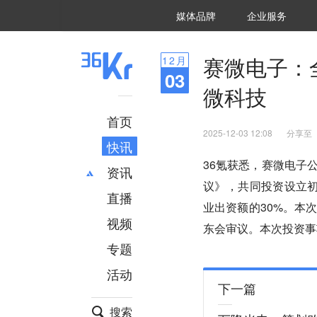
36氪Auto
数字时氪
企业号
未来消费
智能涌现
未来城市
启动Power on
媒体品牌
企业服务
企服点评
36氪出海
36氪研究院
潮生TIDE
36氪企服点评
36Kr研究院
36氪财经
职场bonus
36碳
后浪研究所
36Kr创新咨询
暗涌Waves
硬氪
氪睿研究院
赛微电子：
12
月
03
微科技
首页
2025-12-03 12:08
分享至
快讯
36氪获悉，赛微电子
资讯
议》，共同投资设立初
直播
最新
推荐
业出资额的30%。本
创投
财经
视频
东会审议。本次投资事
汽车
AI
专题
科技
项目推荐
活动
专精特新
安徽
下一篇
搜索