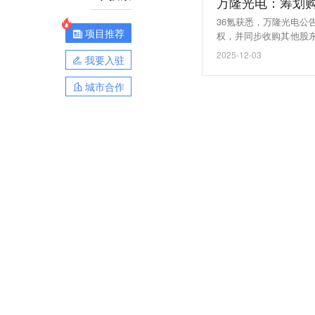
万隆光电：筹划
36氪获悉，万隆光电
项目推荐
权，并同步收购其他股
构成重组上市。公司证券
2025-12-03
我要入驻
次交易方案。
城市合作