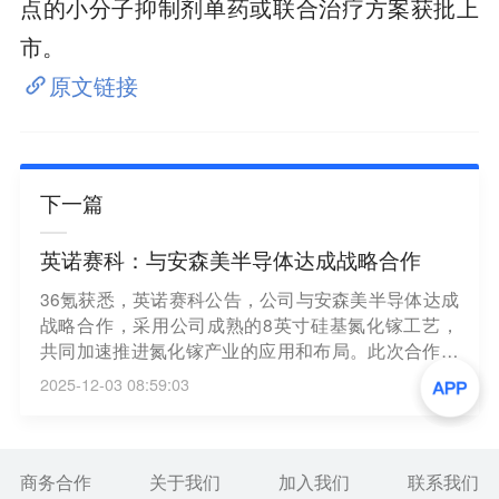
点的小分子抑制剂单药或联合治疗方案获批上
市。
原文链接
下一篇
英诺赛科：与安森美半导体达成战略合作
36氪获悉，英诺赛科公告，公司与安森美半导体达成
战略合作，采用公司成熟的8英寸硅基氮化镓工艺，
共同加速推进氮化镓产业的应用和布局。此次合作将
通过晶圆采购等方式，整合英诺赛科成熟的氮化镓制
2025-12-03 08:59:03
造能力和安森美半导体在系统封装与集成等领域的经
验和优势，加速推动氮化镓在新能源汽车、人工智
能、数据中心、工业等领域的快速落地。此次合作有
望在未来几年为公司带来数亿美元的氮化镓销售。
商务合作
关于我们
加入我们
联系我们