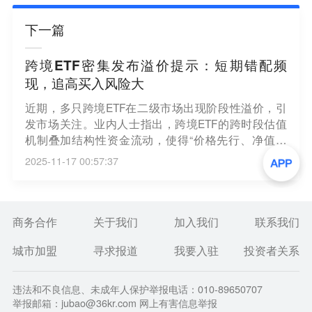
下一篇
跨境ETF密集发布溢价提示：短期错配频
现，追高买入风险大
近期，多只跨境ETF在二级市场出现阶段性溢价，引
发市场关注。业内人士指出，跨境ETF的跨时段估值
机制叠加结构性资金流动，使得“价格先行、净值滞
后”的短期错配更易出现，溢价收敛节奏受申赎效率、
2025-11-17 00:57:37
市场情绪及外部环境影响，短线交易风险需予以关
注。与此同时，今年以来跨境ETF规模延续快速扩张
态势，多个主题产品实现显著增长，整体赛道在增量
资金持续流入与新品不断丰富的双重作用下加速扩
商务合作
关于我们
加入我们
联系我们
容，市场参与度和产品层次均进一步提升。（证券时
城市加盟
寻求报道
我要入驻
投资者关系
报）
违法和不良信息、未成年人保护举报电话：010-89650707
举报邮箱：jubao@36kr.com 网上有害信息举报