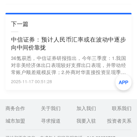
下一篇
中信证券：预计人民币汇率或在波动中逐步
向中间价靠拢
36氪获悉，中信证券研报指出，今年三季度：1.我国
对非美经济体出口表现较好支撑出口表现，并带动经
常账户顺差规模反弹；2.外商对华直接投资呈现季度
间的环比下降，同时对外直接投资较二季度提速；3.
2025-11-17 00:51:28
证券账户资本流动的波动或加剧，外资持债呈现较大
规模流出。美联储降息预期的节奏变化仍是短期美元
指数的重要影响因素。四季度我国出口增速或将环比
回落，或导致经常账户对人民币汇率的支撑走弱。但
商务合作
关于我们
加入我们
联系我们
投资、消费方面等政策陆续发力，同时央行稳汇率政
城市加盟
寻求报道
我要入驻
投资者关系
策张弛有度，预计人民币汇率或在波动中逐步向中间
价靠拢。