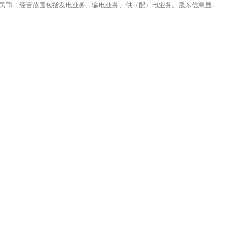
元人民币，经营范围包括发电业务、输电业务、供（配）电业务。股东信息显示，
团有限公司、金风科技旗下江苏金风科技有限公司等共同持股。