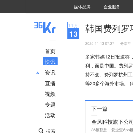
36氪Auto
数字时氪
企业号
未来消费
智能涌现
未来城市
启动Power on
媒体品牌
企业服务
企服点评
36氪出海
36氪研究院
潮生TIDE
36氪企服点评
36Kr研究院
36氪财经
职场bonus
36碳
后浪研究所
36Kr创新咨询
暗涌Waves
硬氪
氪睿研究院
韩国费列罗
11
月
13
2025-11-13 07:27
分享至
首页
多家韩媒12日报道
快讯
利，而是中国。费列
资讯
持不变。费列罗杭州工
直播
最新
推荐
等20多个海外市场。 (
创投
财经
视频
汽车
AI
专题
科技
项目推荐
下一篇
活动
专精特新
安徽
金风科技旗下公
36氪获悉，爱企查Ap
搜索