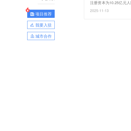
注册资本为10.25亿
该公司由江苏省国信集
2025-11-13
项目推荐
我要入驻
城市合作