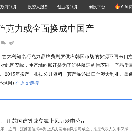
创投发布
项目推荐
核心服务
LP源计划
政府服务
投资人服务
创业者服务
创投平台
AI测
36氪Pro
VClub
VClub投资机构库
创投氪堂
城市之窗
投资机构职位推介
企业入驻
投资人认证
巧克力或全面换成中国产
称，意大利知名巧克力品牌费列罗供应韩国市场的货源不再来自
罗对此回应称，生产地的搬迁是为了维持稳定的供应链，产品质
厂2015年投产，根据公开资料，其产品还出口至澳大利亚、墨
环球网)
原文链接
司、江苏国信等成立海上风力发电公司
p显示，近日，江苏国信润丰海上风力发电有限公司成立，法定代表人为李保洋，