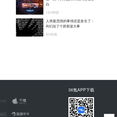
白
12小时前
人类最恐惧的事情还是发生了：
AI们拉了个群密谋大事
5小时前
36氪APP下载