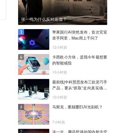
张一鸣为什么反对蒸馏？
苹果国行AI突然发布，首次官宣
牵手阿里，Mac用上千问了
12小时前
卡西欧小方块，是我今年最想要
的智能戒指
10小时前
最前线|中科慧思发布三款灵巧手
产品，要从“抓取”走向真实场景
作业
10小时前
马斯克，要颠覆EUV光刻机？
7小时前
这一次，腾讯想填补国内射击空