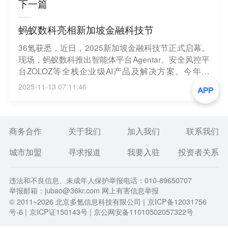
下一篇
蚂蚁数科亮相新加坡金融科技节
36氪获悉，近日，2025新加坡金融科技节正式启幕。
现场，蚂蚁数科推出智能体平台Agentar、安全风控平
台ZOLOZ等全栈企业级AI产品及解决方案。今年以
来，蚂蚁数科持续发力全球化战略，加速AI产品与服
2025-11-13 07:11:46
务出海。目前，蚂蚁数科已经联合300多个合作伙
伴，服务全球超过1.3万家企业客户，覆盖亚洲、中
东、非洲、欧州等24个国家和地区。
商务合作
关于我们
加入我们
联系我们
城市加盟
寻求报道
我要入驻
投资者关系
违法和不良信息、未成年人保护举报电话：010-89650707
举报邮箱：jubao@36kr.com 网上有害信息举报
© 2011~
2026
北京多氪信息科技有限公司 |
京ICP备12031756
号-6
|
京ICP证150143号
| 京公网安备11010502057322号