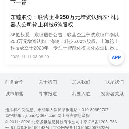
下一篇
东睦股份：联营企业250万元增资认购农业机
器人公司轮上科技5%股权
36氪获悉，东睦股份公告，联营企业宁波东睦广泰以
250万元增资认购上海轮上科技5.00%股权。上海轮上
科技成立于2023年，专注于智能化模块化农业机器人
（AgriBot）的研发及产业化，采用统一的平台化、模
2025-11-11 08:08:20
块化底盘架构，研发电动化、智能化的农业机器人产
品。
商务合作
关于我们
加入我们
联系我们
城市加盟
寻求报道
我要入驻
投资者关系
违法和不良信息、未成年人保护举报电话：010-89650707
举报邮箱：jubao@36kr.com 网上有害信息举报
© 2011~
2026
北京多氪信息科技有限公司 |
京ICP备12031756
号-6
|
京ICP证150143号
| 京公网安备11010502057322号