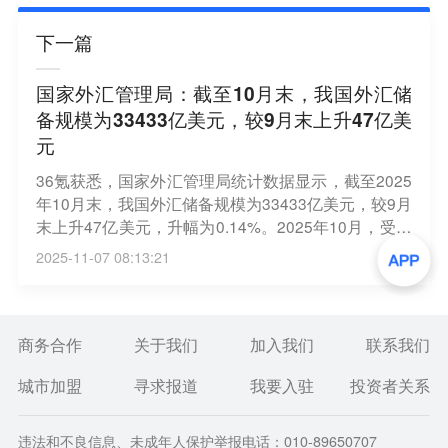
下一篇
国家外汇管理局：截至10月末，我国外汇储
备规模为33433亿美元，较9月末上升47亿美
元
36氪获悉，国家外汇管理局统计数据显示，截至2025
年10月末，我国外汇储备规模为33433亿美元，较9月
末上升47亿美元，升幅为0.14%。2025年10月，受主
要经济体货币政策及预期、宏观经济数据等因素影
2025-11-07 08:13:21
响，美元指数上涨，全球金融资产价格总体上涨。汇
率折算和资产价格变化等因素综合作用，当月外汇储
备规模上升。我国经济基础稳、优势多、韧性强、潜
能大，长期向好的支撑条件和基本趋势没有变，有利
商务合作
关于我们
加入我们
联系我们
于外汇储备规模保持基本稳定。
城市加盟
寻求报道
我要入驻
投资者关系
违法和不良信息、未成年人保护举报电话：010-89650707