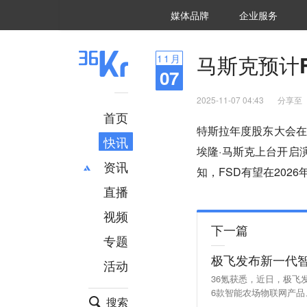
36氪Auto
数字时氪
企业号
未来消费
智能涌现
未来城市
启动Power on
媒体品牌
企业服务
企服点评
36氪出海
36氪研究院
潮生TIDE
36氪企服点评
36Kr研究院
36氪财经
职场bonus
36碳
后浪研究所
36Kr创新咨询
暗涌Waves
硬氪
氪睿研究院
马斯克预计
11
月
07
2025-11-07 04:43
分享至
首页
特斯拉年度股东大会在
快讯
埃隆·马斯克上台开启
资讯
知，FSD有望在202
直播
最新
推荐
创投
财经
视频
下一篇
汽车
AI
专题
科技
项目推荐
极飞发布新一代
活动
专精特新
安徽
36氪获悉，近日，极飞
6款智能农场物联网产品
搜索