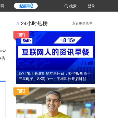
评网
搜索
登录
24小时热榜
查看更多榜单
EO
被告
8点1氪丨长鑫拒绝苹果压价，坚持报价高于
三星电子、SK海力士；宇树科技开启科创板I
PO初步询价；韩国宣布进入“国家灾难状态”