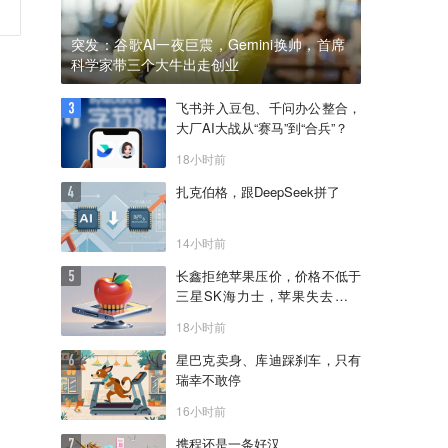
突发：谷歌AI一夜巨震，Gemini换帅，首席
科学家带三个大牛出走创业
飞书并入豆包、千问办公整合，
大厂AI大战从“赛马”到“合兵”？
18小时前
扎克伯格，跟DeepSeek拼了
14小时前
长鑫拒绝苹果压价，价格不低于
三星SK海力士，苹果失去了议
价权
18小时前
星巴克卖身、库迪踩刹车，只有
瑞幸不敢停
16小时前
携程还是一条好汉