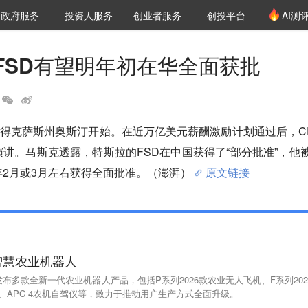
创投发布
项目推荐
核心服务
LP源计划
政府服务
投资人服务
创业者服务
创投平台
AI测
36氪Pro
VClub
VClub投资机构库
创投氪堂
城市之窗
投资机构职位推介
企业入驻
投资人认证
FSD有望明年初在华全面获批
得克萨斯州奥斯汀开始。在近万亿美元薪酬激励计划通过后，C
演讲。马斯克透露，特斯拉的FSD在中国获得了“部分批准”，他
6年2月或3月左右获得全面批准。（澎湃）
原文链接
智慧农业机器人
发布多款全新一代农业机器人产品，包括P系列2026款农业无人飞机、F系列202
、APC 4农机自驾仪等，致力于推动用户生产方式全面升级。