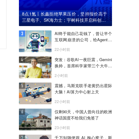
8点1氪丨长鑫拒绝苹果压价，坚持报价高于
三星电子、SK海力士；宇树科技开启科创板I
PO初步询价；韩国宣布进入“国家灾难状态”
AI终于能自己花钱了，曾让半个
互联网崩溃的公司，给Agent做
了个支付宝
22小时前
突发：谷歌AI一夜巨震，Gemini
换帅，首席科学家带三个大牛出
走创业
2小时前
震撼，马斯克联手老黄扔出星际
大脑！AI算力中心射上天
22小时前
仅剩90天，中国人曾向往的欧洲
神话国度不给我们免签了
23小时前
千万别随便跟 AI 掏心窝子，斯