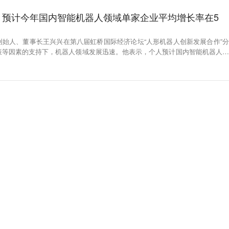
：预计今年国内智能机器人领域单家企业平均增长率在5
创始人、董事长王兴兴在第八届虹桥国际经济论坛“人形机器人创新发展合作”分
策等因素的支持下，机器人领域发展迅速。他表示，个人预计国内智能机器人领
50%—100%。（证券时报）