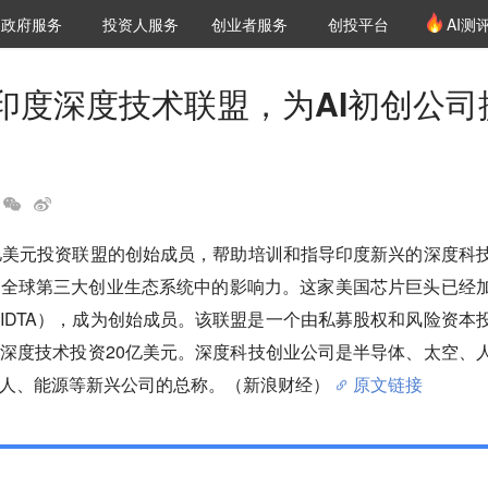
创投发布
项目推荐
核心服务
LP源计划
政府服务
投资人服务
创业者服务
创投平台
AI测
36氪Pro
VClub
VClub投资机构库
创投氪堂
城市之窗
投资机构职位推介
企业入驻
投资人认证
印度深度技术联盟，为AI初创公司
亿美元投资联盟的创始成员，帮助培训和指导印度新兴的深度科
在全球第三大创业生态系统中的影响力。这家美国芯片巨头已经
IDTA），成为创始成员。该联盟是一个由私募股权和风险资本
深度技术投资20亿美元。深度科技创业公司是半导体、太空、
人、能源等新兴公司的总称。（新浪财经）
原文链接