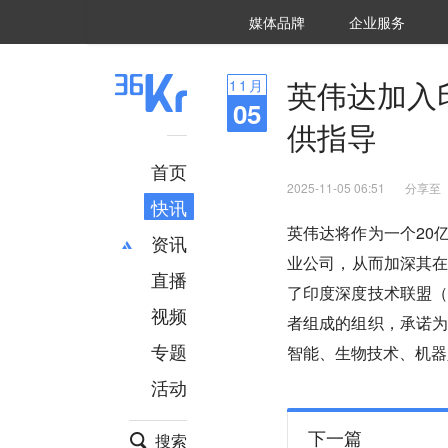
36氪Auto
数字时氪
企业号
未来消费
智能涌现
未来城市
启动Power on
媒体品牌
企业服务
企服点评
36氪出海
36氪研究院
潮生TIDE
36氪企服点评
36Kr研究院
36氪财经
职场bonus
36碳
后浪研究所
36Kr创新咨询
暗涌Waves
硬氪
氪睿研究院
英伟达加入
11
月
05
供指导
首页
2025-11-05 06:51
分享至
快讯
英伟达将作为一个20
资讯
业公司，从而加深其
直播
最新
推荐
了印度深度技术联盟（
创投
财经
视频
者组成的组织，承诺为
汽车
AI
专题
智能、生物技术、机器
科技
项目推荐
活动
专精特新
安徽
下一篇
搜索