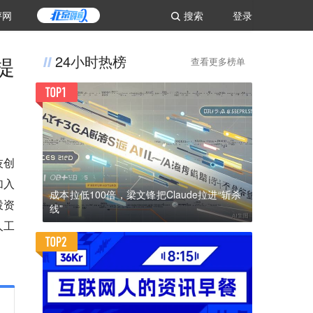
评网
搜索
登录
提
24小时热榜
查看更多榜单
技创
加入
成本拉低100倍，梁文锋把Claude拉进“斩杀
投资
线”
人工