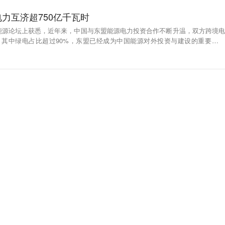
力互济超750亿千瓦时
能源论坛上获悉，近年来，中国与东盟能源电力投资合作不断升温，双方跨境电
时，其中绿电占比超过90%，东盟已经成为中国能源对外投资与建设的重要目的
24年底，双方合作的水电、风电、光伏项目累计投资比2014年增长超5倍，装机
完全统计，中企参与东盟国家的能源电网项目超190个，总金额超920亿美元。