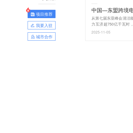
中国—东盟跨境电
项目推荐
从第七届东亚峰会清洁
力互济超750亿千瓦
我要入驻
地。初步统计，截至20
2025-11-05
规模增长了15倍。据不
城市合作
（央视新闻）