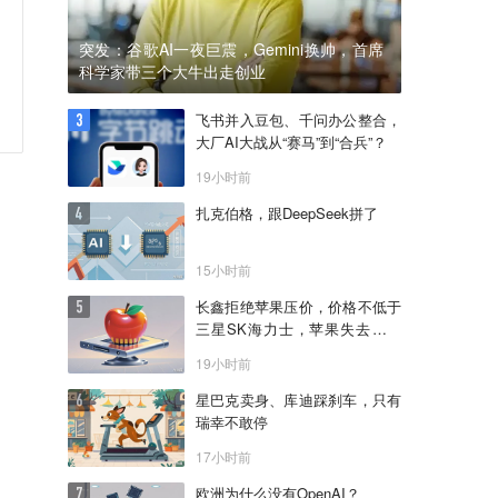
突发：谷歌AI一夜巨震，Gemini换帅，首席
科学家带三个大牛出走创业
飞书并入豆包、千问办公整合，
大厂AI大战从“赛马”到“合兵”？
19小时前
扎克伯格，跟DeepSeek拼了
15小时前
长鑫拒绝苹果压价，价格不低于
三星SK海力士，苹果失去了议
价权
19小时前
星巴克卖身、库迪踩刹车，只有
瑞幸不敢停
17小时前
欧洲为什么没有OpenAI？