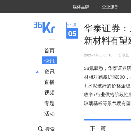
36氪Auto
数字时氪
企业号
未来消费
智能涌现
未来城市
启动Power on
媒体品牌
企业服务
企服点评
36氪出海
36氪研究院
潮生TIDE
36氪企服点评
36Kr研究院
36氪财经
职场bonus
36碳
后浪研究所
36Kr创新咨询
暗涌Waves
硬氪
氪睿研究院
华泰证券：
11
月
05
新材料有望
首页
2025-11-05 00:18
分享至
快讯
36氪获悉，华泰证券研
资讯
材相对跑赢沪深300
直播
最新
推荐
1.水泥玻纤的价格企
创投
财经
视频
收窄+行业供给阶段性
汽车
AI
专题
玻璃基板等景气度有望
科技
项目推荐
活动
专精特新
安徽
下一篇
搜索