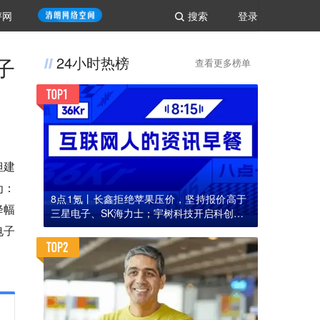
评网
搜索
登录
子
24小时热榜
查看更多榜单
但建
为：
8点1氪丨长鑫拒绝苹果压价，坚持报价高于
降幅
三星电子、SK海力士；宇树科技开启科创板I
PO初步询价；韩国宣布进入“国家灾难状态”
电子