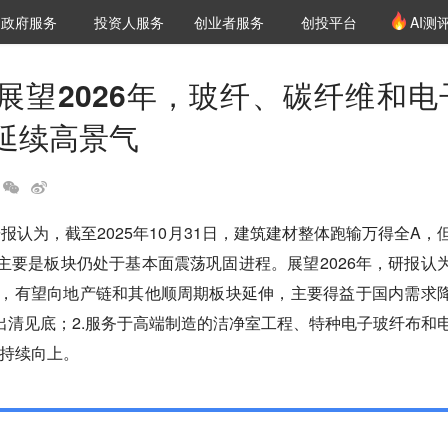
创投发布
项目推荐
核心服务
LP源计划
政府服务
投资人服务
创业者服务
创投平台
AI测
36氪Pro
VClub
VClub投资机构库
创投氪堂
城市之窗
投资机构职位推介
企业入驻
投资人认证
展望2026年，玻纤、碳纤维和电
延续高景气
报认为，截至2025年10月31日，建筑建材整体跑输万得全A，
，主要是板块仍处于基本面震荡巩固进程。展望2026年，研报认
稳，有望向地产链和其他顺周期板块延伸，主要得益于国内需求
出清见底；2.服务于高端制造的洁净室工程、特种电子玻纤布和
持续向上。