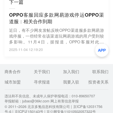
下一篇
OPPO客服回应多款网易游戏停运OPPO渠
道服：相关合作到期
近日，有不少网友发帖反映OPPO渠道服多款网易游
戏停服，一些经常在该渠道玩网易游戏的用户受到较
多影响。11月4日，据报道，OPPO客服对此表
示，“确实有部分游戏停服了，因为跟网易那边停止合
2025-11-04 12:19:20
作了，每个游戏的（停服）时间都不一样，目前暂时
没有说要恢复的消息。”对于是否涉及与其他游戏厂商
的合作调整，OPPO客服表示，“暂时还没有得到消
息。其他的游戏都在的，只是跟网易的合作到期
商务合作
关于我们
加入我们
联系我们
了。”（界面）
城市加盟
寻求报道
我要入驻
投资者关系
违法和不良信息、未成年人保护举报电话：010-89650707
举报邮箱：jubao@36kr.com 网上有害信息举报
© 2011~
2026
北京多氪信息科技有限公司 |
京ICP备12031756
号-6
|
京ICP证150143号
| 京公网安备11010502057322号