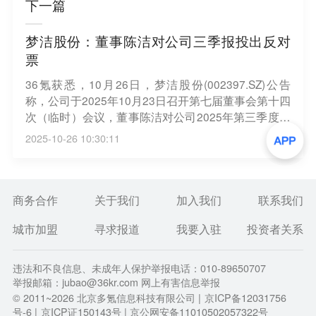
下一篇
梦洁股份：董事陈洁对公司三季报投出反对
票
36氪获悉，10月26日，梦洁股份(002397.SZ)公告
称，公司于2025年10月23日召开第七届董事会第十四
次（临时）会议，董事陈洁对公司2025年第三季度报
告投反对票。董事陈洁无法保证公司《2025年第三季
2025-10-26 10:30:11
度报告》的真实、准确、完整，并提出多项反对或弃
权理由。包括对公司针对行政监管措施决定书提及的
叶艺峰所欠款项全额计提坏账的财务处理表示质疑，
认为这体现了公司怠于追偿的行为。
商务合作
关于我们
加入我们
联系我们
城市加盟
寻求报道
我要入驻
投资者关系
违法和不良信息、未成年人保护举报电话：010-89650707
举报邮箱：jubao@36kr.com 网上有害信息举报
© 2011~
2026
北京多氪信息科技有限公司 |
京ICP备12031756
号-6
|
京ICP证150143号
| 京公网安备11010502057322号