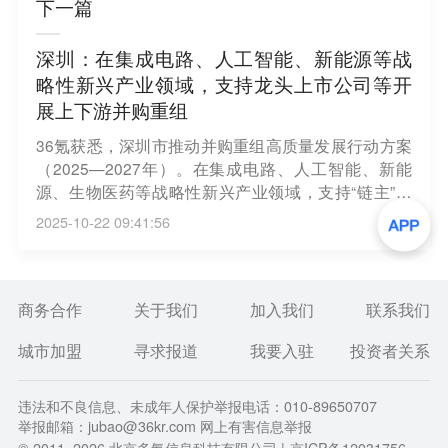
下一篇
深圳：在集成电路、人工智能、新能源等战
略性新兴产业领域，支持龙头上市公司等开
展上下游并购重组
36氪获悉，深圳市推动并购重组高质量发展行动方案
（2025—2027年）。在集成电路、人工智能、新能
源、生物医药等战略性新兴产业领域，支持“链主”企
业、龙头上市公司等开展上下游并购重组，收购有助
2025-10-22 09:41:56
于强链补链和提升关键技术水平的优质未盈利资产，
推动重点产业集群能级提升。鼓励企业在合成生物、
智能机器人、量子信息、前沿新材料等未来产业赛道
上积极开展并购重组，快速提升产业规模和实现关键
商务合作
关于我们
加入我们
联系我们
技术突破。鼓励有实力的民营企业基于产业转型升级
城市加盟
寻求报道
我要入驻
投资者关系
开展并购重组，支持专精特新企业收购优质资产或作
为并购标的积极参与并购重组。加快实施国有企业战
略性重组和专业化整合，提升地方国有控股上市公司
违法和不良信息、未成年人保护举报电话：010-89650707
对轻资产科技型企业并购重组标的估值包容度，加快
举报邮箱：jubao@36kr.com 网上有害信息举报
国资新兴产业前瞻性布局。