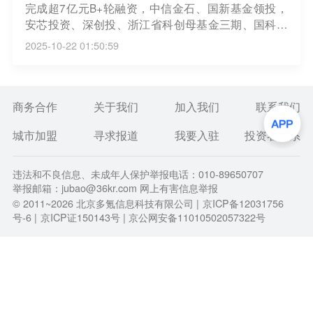
完成超7亿元B+轮融资，中信金石、国新基金领投，
安芯投资、深创投、浙江省科创母基金三期、国科嘉
和、临港数科、曦晨资本等多家机构参投，老股东上
2025-10-22 01:50:59
汽金控（上汽集团战略直投基金）、恒旭资本、诺瓦
星云、拔萃资本、鼎青投资持续追加投资。
商务合作
关于我们
加入我们
联系我们
城市加盟
寻求报道
我要入驻
投资者关系
违法和不良信息、未成年人保护举报电话：010-89650707
举报邮箱：jubao@36kr.com 网上有害信息举报
© 2011~
2026
北京多氪信息科技有限公司 |
京ICP备12031756
号-6
|
京ICP证150143号
| 京公网安备11010502057322号