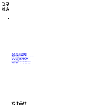
登录
搜索
36氪Auto
数字时氪
未来消费
智能涌现
未来城市
启动Power on
36氪出海
36氪研究院
潮生TIDE
36氪企服点评
36氪财经
职场bonus
36碳
后浪研究所
暗涌Waves
硬氪
氪睿研究院
媒体品牌