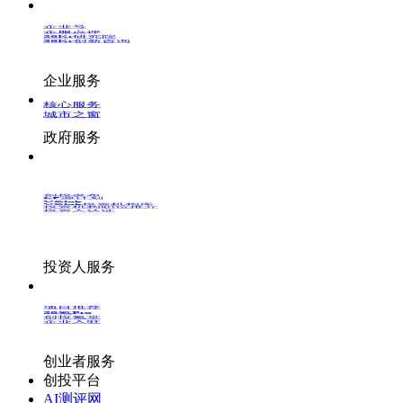
企业号
企服点评
36Kr研究院
36Kr创新咨询
企业服务
核心服务
城市之窗
政府服务
创投发布
LP源计划
VClub
VClub投资机构库
投资机构职位推介
投资人认证
投资人服务
项目推荐
36氪Pro
创投氪堂
企业入驻
创业者服务
创投平台
AI测评网