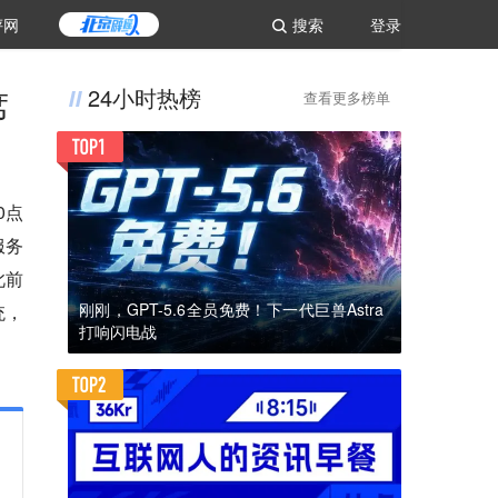
评网
搜索
登录
席
24小时热榜
查看更多榜单
0点
服务
此前
刚刚，GPT-5.6全员免费！下一代巨兽Astra
统，
打响闪电战