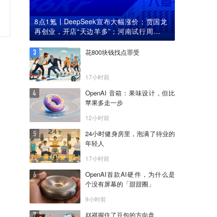
8点1氪丨DeepSeek宣布大幅涨价；贾国龙
再创业，开店“天边羊多”；河南试行周五下
午弹性离岗
花800块钱找点罪受
17小时前
OpenAI 音箱：果味设计，但比
苹果多走一步
12小时前
24小时健身房里，泡满了待业的
年轻人
17小时前
OpenAI首款AI硬件，为什么是
个没有屏幕的「甜甜圈」
9小时前
赵祺握住了豆包的方向盘