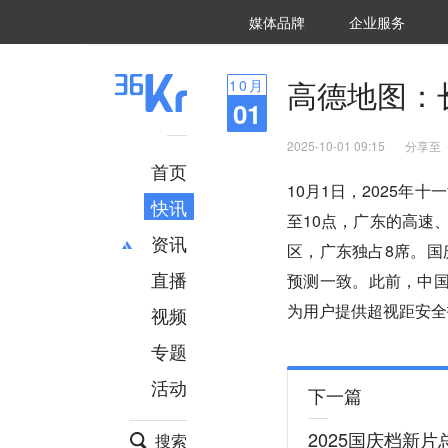
36氪Auto
数字时氪
企业号
未来消费
智能涌现
未来城市
启动Power on
媒体品牌
企业服务
企服点评
36氪出海
36氪研究院
潮生TIDE
36氪企服点评
36Kr研究院
36氪财经
职场bonus
36碳
后浪研究所
36Kr创新咨询
暗涌Waves
硬氪
氪睿研究院
高德地图：
10
月
01
2025-10-01 09:15
分享至
首页
10月1日，2025年
快讯
至10点，广东的高速
资讯
区，广东独占8席。国
直播
最新
推荐
预测一致。此前，中国
创投
财经
为用户提供超视距安全
视频
汽车
AI
专题
科技
项目推荐
活动
专精特新
安徽
下一篇
2025国庆档新片
搜索