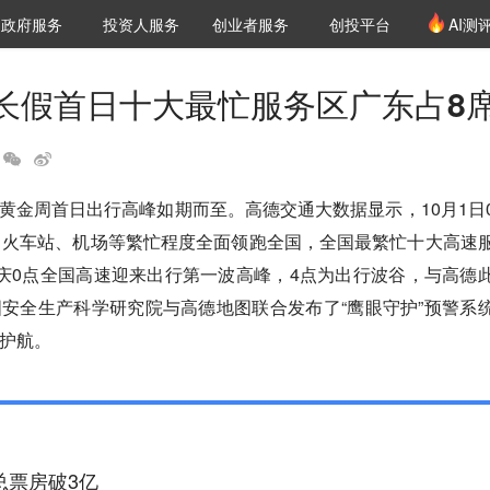
创投发布
项目推荐
核心服务
LP源计划
政府服务
投资人服务
创业者服务
创投平台
AI测
36氪Pro
VClub
VClub投资机构库
创投氪堂
城市之窗
投资机构职位推介
企业入驻
投资人认证
长假首日十大最忙服务区广东占8
十一黄金周首日出行高峰如期而至。高德交通大数据显示，10月1日
、火车站、机场等繁忙程度全面领跑全国，全国最繁忙十大高速
庆0点全国高速迎来出行第一波高峰，4点为出行波谷，与高德
安全生产科学研究院与高德地图联合发布了“鹰眼守护”预警系
护航。
总票房破3亿