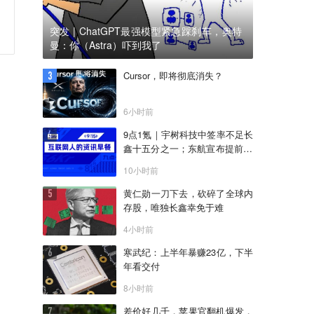
突发 | ChatGPT最强模型紧急踩刹车，奥特
曼：你（Astra）吓到我了
Cursor，即将彻底消失？
6小时前
9点1氪｜宇树科技中签率不足长
鑫十五分之一；东航宣布提前14
天可免费退改票；雪佛兰将停止
10小时前
在华销售
黄仁勋一刀下去，砍碎了全球内
存股，唯独长鑫幸免于难
4小时前
寒武纪：上半年暴赚23亿，下半
年看交付
8小时前
差价好几千，苹果官翻机爆发，