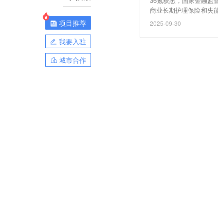
36氪获悉，国家金融
商业长期护理保险和失
与护理服务相结合的保
项目推荐
2025-09-30
时将人寿保险给付金转
大失能收入损失保险覆
我要入驻
城市合作