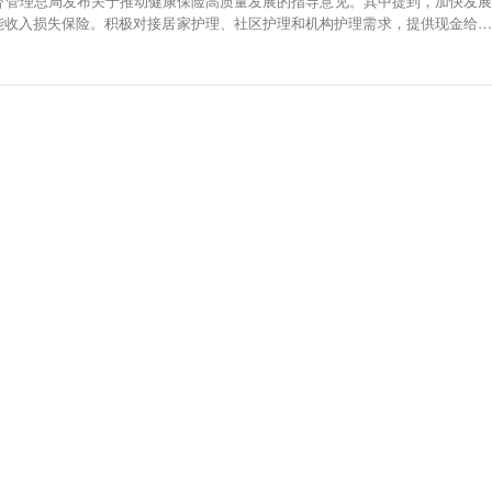
监督管理总局发布关于推动健康保险高质量发展的指导意见。其中提到，加快发展
能收入损失保险。积极对接居家护理、社区护理和机构护理需求，提供现金给付
险服务。全面开展人寿保险责任与护理支付责任转换业务，支持被保险人在失能
换为护理费用支出。支持商业长期护理保险为被保险人退休后提供满期保障。扩
盖人群范围。