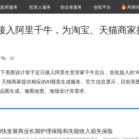
创投发布
项目推荐
核心服务
LP源计划
政府服务
投资人服务
创业者服务
创投平台
AI测
36氪Pro
VClub
VClub投资机构库
创投氪堂
城市之窗
投资机构职位推介
企业入驻
投资人认证
接入阿里千牛，为淘宝、天猫商家
旗下美图设计室于近日接入阿里生意管家千牛后台，首批接入的“A
、天猫商家提供相应的AI视觉生成服务。官方信息显示，目前美
品图生成、修图改图、海报设计等需求。
加快发展商业长期护理保险和失能收入损失保险