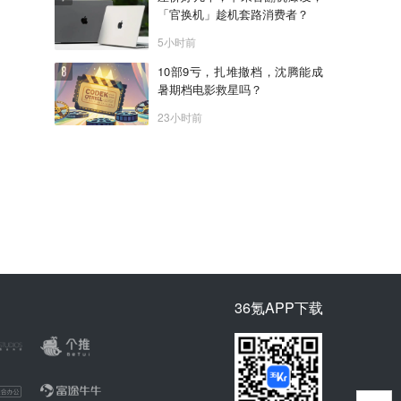
「官换机」趁机套路消费者？
5小时前
10部9亏，扎堆撤档，沈腾能成
暑期档电影救星吗？
23小时前
36氪APP下载