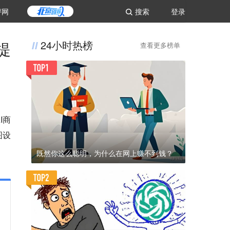
评网
搜索
登录
提
24小时热榜
查看更多榜单
I商
图设
既然你这么聪明，为什么在网上赚不到钱？