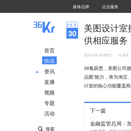
36氪Auto
数字时氪
企业号
未来消费
智能涌现
未来城市
启动Power on
媒体品牌
企业服务
企服点评
36氪出海
36氪研究院
潮生TIDE
36氪企服点评
36Kr研究院
36氪财经
职场bonus
36碳
后浪研究所
36Kr创新咨询
暗涌Waves
硬氪
氪睿研究院
美图设计室
09
月
30
供相应服务
首页
2025-09-30 08:27
分享至
快讯
36氪获悉，美图公司
资讯
品图”能力，将为淘宝
直播
最新
推荐
计室的核心功能覆盖商
创投
财经
视频
汽车
AI
专题
科技
项目推荐
下一篇
活动
专精特新
安徽
金融监管总局：
搜索