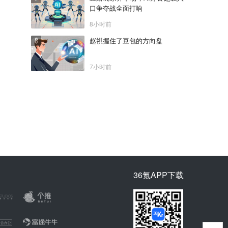
口争夺战全面打响
8小时前
赵祺握住了豆包的方向盘
7小时前
36氪APP下载