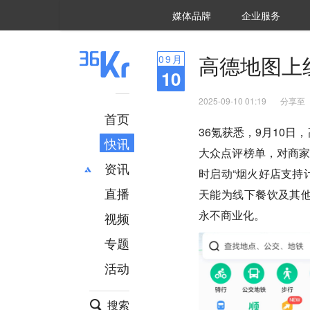
36氪Auto
数字时氪
企业号
未来消费
智能涌现
未来城市
启动Power on
媒体品牌
企业服务
企服点评
36氪出海
36氪研究院
潮生TIDE
36氪企服点评
36Kr研究院
36氪财经
职场bonus
36碳
后浪研究所
36Kr创新咨询
暗涌Waves
硬氪
氪睿研究院
高德地图上
09
月
10
2025-09-10 01:19
分享至
首页
36氪获悉，9月10日
快讯
大众点评榜单，对商
资讯
时启动“烟火好店支持
直播
最新
推荐
天能为线下餐饮及其他
创投
财经
永不商业化。
视频
汽车
AI
专题
科技
项目推荐
活动
专精特新
安徽
搜索