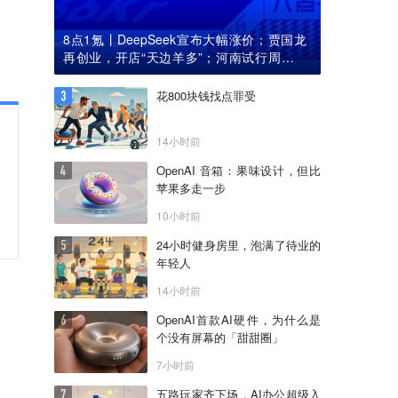
8点1氪丨DeepSeek宣布大幅涨价；贾国龙
再创业，开店“天边羊多”；河南试行周五下
午弹性离岗
花800块钱找点罪受
14小时前
OpenAI 音箱：果味设计，但比
苹果多走一步
10小时前
24小时健身房里，泡满了待业的
年轻人
14小时前
OpenAI首款AI硬件，为什么是
个没有屏幕的「甜甜圈」
7小时前
五路玩家齐下场，AI办公超级入