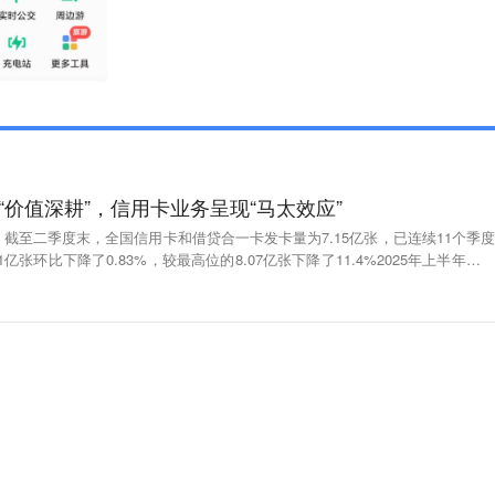
“价值深耕”，信用卡业务呈现“马太效应”
截至二季度末，全国信用卡和借贷合一卡发卡量为7.15亿张，已连续11个季度
亿张环比下降了0.83%，较最高位的8.07亿张下降了11.4%2025年上半年，信
效果持续显现，市场整体发卡量及各大银行的信用卡交易金额均呈下降趋势。与此
，行业从“规模导向”转向“价值深耕”，部分银行的信用卡不良率开始出现拐点信
业优胜劣汰的加剧，后续不同银行信用卡业务的盈利情况将持续分化，呈现“马