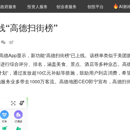
创投发布
项目推荐
核心服务
LP源计划
政府服务
投资人服务
创业者服务
创投平台
AI测
36氪Pro
VClub
VClub投资机构库
创投氪堂
城市之窗
投资机构职位推介
企业入驻
投资人认证
线“高德扫街榜”
，高德App显示，新功能“高德扫街榜”已上线。该榜单类似于美团
家进行综合评分、排名，涵盖美食、景点、酒店等多种业态。高
计划”，通过发放超10亿元补贴等措施，鼓励用户到店消费，希
服务业多带去1000万客流。高德地图CEO郭宁宣布，高德扫