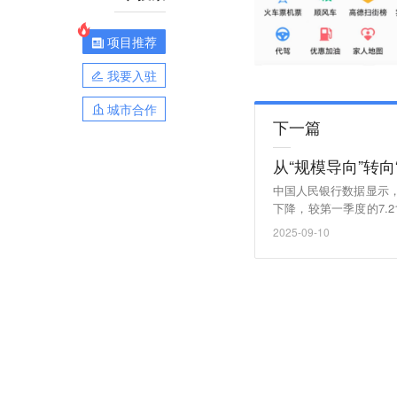
项目推荐
我要入驻
城市合作
下一篇
从“规模导向”转向
中国人民银行数据显示，
下降，较第一季度的7.21
用卡“沉睡账户”清理
2025-09-10
同时，银行纷纷转换打法
号。业界预计，随着行
太效应”。（上证报）