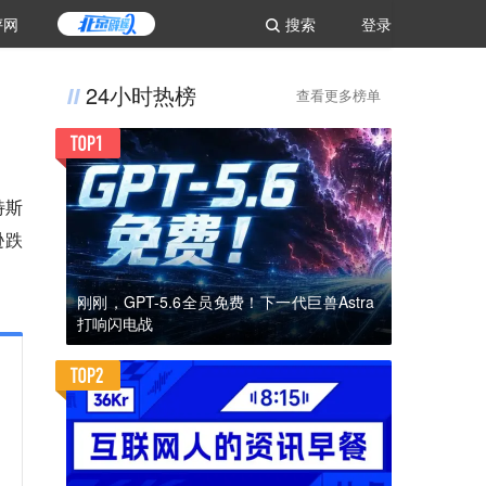
评网
搜索
登录
24小时热榜
查看更多榜单
特斯
逊跌
刚刚，GPT-5.6全员免费！下一代巨兽Astra
打响闪电战