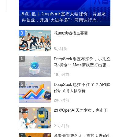
8点1氪丨DeepSeek宣布大幅涨价；贾国龙
再创业，开店“天边羊多”；河南试行周五下
午弹性离岗
花800块钱找点罪受
5小时前
DeepSeek刚宣布涨价，小扎立
马“拼命”：Meta新模型打出更低
骨折价，但要一点“数据税”
19小时前
DeepSeek也扛不住了？API降
价后又将大幅涨价
20小时前
23岁OpenAI天才少女，也走了
21小时前
谷歌最重要的人，离职去做的“L