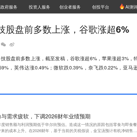
创投发布
项目推荐
核心服务
LP源计划
政府服务
投资人服务
创业者服务
创投平台
AI测
36氪Pro
VClub
VClub投资机构库
创投氪堂
城市之窗
投资机构职位推介
企业入驻
投资人认证
技股盘前多数上涨，谷歌涨超6%
科技股盘前多数上涨，截至发稿，谷歌涨超6%，苹果涨超3%，
.59%，英伟达涨0.49%；微软跌0.39%，奈飞跌0.22%，亚马
与需求疲软，下调2026财年业绩预期
年度销售额与利润预期低于华尔街预估。造成这一情况的原因包括零食与即食餐
来的成本上升。在2026财年，基于当前的关税假设，金宝汤预计有机净销售额
1%之间波动；而该公司2025财年的有机净销售额同比降幅为1%。此外，金宝