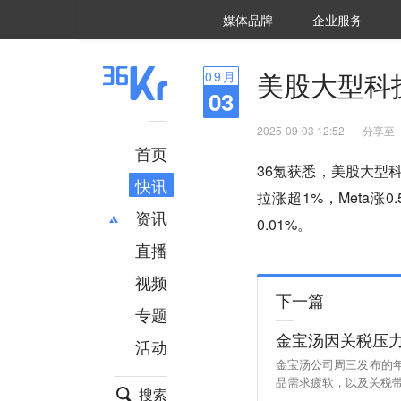
36氪Auto
数字时氪
企业号
未来消费
智能涌现
未来城市
启动Power on
媒体品牌
企业服务
企服点评
36氪出海
36氪研究院
潮生TIDE
36氪企服点评
36Kr研究院
36氪财经
职场bonus
36碳
后浪研究所
36Kr创新咨询
暗涌Waves
硬氪
氪睿研究院
美股大型科
09
月
03
2025-09-03 12:52
分享至
首页
36氪获悉，美股大型
快讯
拉涨超1%，Meta涨0
资讯
0.01%。
直播
最新
推荐
创投
财经
视频
下一篇
汽车
AI
专题
科技
项目推荐
金宝汤因关税压力
活动
专精特新
安徽
金宝汤公司周三发布的
品需求疲软，以及关税带
搜索
将在同比下降1%至增长