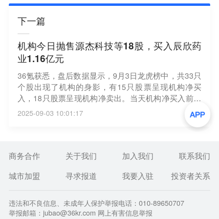
下一篇
机构今日抛售源杰科技等18股，买入辰欣药
业1.16亿元
36氪获悉，盘后数据显示，9月3日龙虎榜中，共33只
个股出现了机构的身影，有15只股票呈现机构净买
入，18只股票呈现机构净卖出。当天机构净买入前三
的股票分别是辰欣药业、晓程科技、艾罗能源，净买
2025-09-03 10:01:17
入金额分别是1.16亿元、1.11亿元、7255万元。当天
机构净卖出前三的股票分别是源杰科技、成都华微、
巨轮智能，净流出金额分别是4.09亿元、1.12亿元、9
880万元。（第一财经）
商务合作
关于我们
加入我们
联系我们
城市加盟
寻求报道
我要入驻
投资者关系
违法和不良信息、未成年人保护举报电话：010-89650707
举报邮箱：jubao@36kr.com 网上有害信息举报