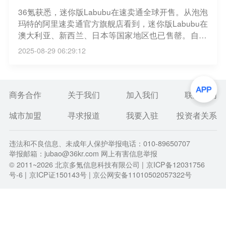
36氪获悉，迷你版Labubu在速卖通全球开售。从泡泡
玛特的阿里速卖通官方旗舰店看到，迷你版Labubu在
澳大利亚、新西兰、日本等国家地区也已售罄。自20
20年开设官方旗舰店以来，速卖通AliExpress已经成
2025-08-29 06:29:12
为泡泡玛特诸多IP走向全球市场的重要渠道。
商务合作
关于我们
加入我们
联系我们
城市加盟
寻求报道
我要入驻
投资者关系
违法和不良信息、未成年人保护举报电话：010-89650707
举报邮箱：jubao@36kr.com 网上有害信息举报
© 2011~
2026
北京多氪信息科技有限公司 |
京ICP备12031756
号-6
|
京ICP证150143号
| 京公网安备11010502057322号