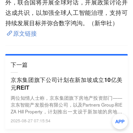
外，联合国将开展全球对话，开展政策讨论并
达成共识，以加强全球人工智能治理，支持可
持续发展目标并弥合数字鸿沟。（新华社）
原文链接
下一篇
京东集团旗下公司计划在新加坡成立10亿美
元REIT
两位知情人士称，京东集团旗下房地产投资部门——
京东智能产发股份有限公司，以及Partners Group和E
ZA Hill Property，计划推出一支设于新加坡的房地产
投资信托基金(REIT)，资产价值可能超过10亿美元。
2025-08-27 07:15:54
这支REIT最早明年可能在新加坡交易所上市，计划不
晚于10月完成REIT的设立。京东、京东产发、Partner