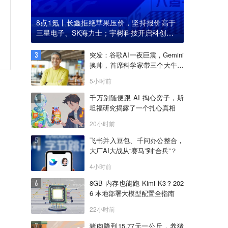
8点1氪丨长鑫拒绝苹果压价，坚持报价高于
三星电子、SK海力士；宇树科技开启科创板I
PO初步询价；韩国宣布进入“国家灾难状态”
突发：谷歌AI一夜巨震，Gemini
换帅，首席科学家带三个大牛出
走创业
5小时前
千万别随便跟 AI 掏心窝子，斯
坦福研究揭露了一个扎心真相
20小时前
飞书并入豆包、千问办公整合，
大厂AI大战从“赛马”到“合兵”？
4小时前
8GB 内存也能跑 Kimi K3？202
6 本地部署大模型配置全指南
22小时前
猪肉降到15.77元一公斤，养猪