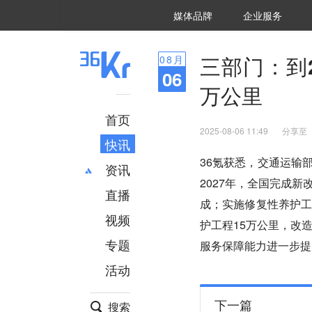
36氪Auto
数字时氪
企业号
未来消费
智能涌现
未来城市
启动Power on
媒体品牌
企业服务
企服点评
36氪出海
36氪研究院
潮生TIDE
36氪企服点评
36Kr研究院
36氪财经
职场bonus
36碳
后浪研究所
36Kr创新咨询
暗涌Waves
硬氪
氪睿研究院
三部门：到
08
月
06
万公里
首页
2025-08-06 11:49
分享至
快讯
36氪获悉，交通运输
资讯
2027年，全国完成
直播
最新
推荐
成；实施修复性养护工
创投
财经
视频
护工程15万公里，改
汽车
AI
专题
服务保障能力进一步提
科技
项目推荐
活动
专精特新
安徽
下一篇
搜索