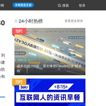
评网
搜索
登录
0
24小时热榜
查看更多榜单
，到
本建
成本拉低100倍，梁文锋把Claude拉进“斩杀
命防
线”
全和