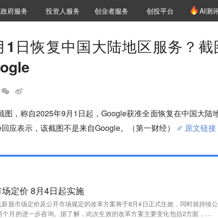
创投发布
项目推荐
核心服务
LP源计划
政府服务
投资人服务
创业者服务
创投平台
AI测
36氪Pro
VClub
VClub投资机构库
创投氪堂
城市之窗
投资机构职位推介
企业入驻
投资人认证
月1日恢复中国大陆地区服务？截
gle
截图，称自2025年9月1日起，Google获准全面恢复在中国大陆
le回应表示，该截图不是来自Google。（第一财经）
原文链接
场定价 8月4日起实施
化新股市场定价及公开市场规定的改革方案将于8月4日正式生效，同时就持续公
两个月的进一步咨询。据了解，此次生效的改革方案主要变化包括2方面，一是