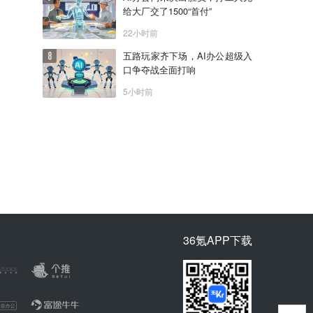
给大厂交了1500“首付”
22小时前
五路玩家齐下场，AI办公超级入
口争夺战全面打响
5小时前
36氪APP下载