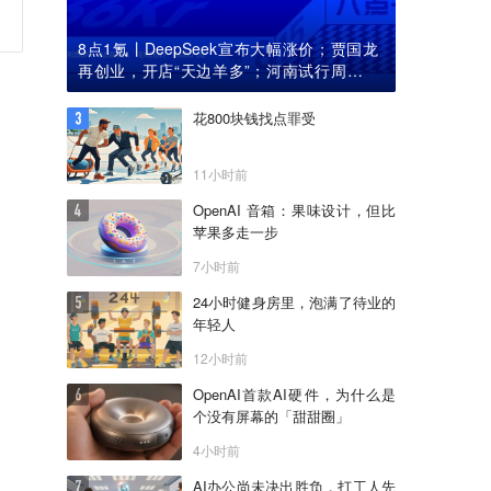
8点1氪丨DeepSeek宣布大幅涨价；贾国龙
再创业，开店“天边羊多”；河南试行周五下
午弹性离岗
花800块钱找点罪受
11小时前
OpenAI 音箱：果味设计，但比
苹果多走一步
7小时前
24小时健身房里，泡满了待业的
年轻人
12小时前
OpenAI首款AI硬件，为什么是
个没有屏幕的「甜甜圈」
4小时前
AI办公尚未决出胜负，打工人先