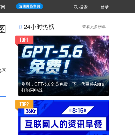
评网
搜索
登录
图
24小时热榜
查看更多榜单
地区
刚刚，GPT-5.6全员免费！下一代巨兽Astra
打响闪电战