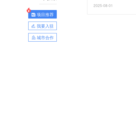
将IPO建簿配售部分的
2025-08-01
时，明确初始公众持股
项目推荐
这次改革，提升新股定
购的需求”。（财联社）
我要入驻
城市合作