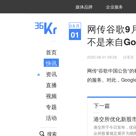
36氪Auto
数字时氪
企业号
未来消费
智能涌现
未来城市
启动Power on
媒体品牌
企业服务
企服点评
36氪出海
36氪研究院
潮生TIDE
36氪企服点评
36Kr研究院
36氪财经
职场bonus
36碳
后浪研究所
36Kr创新咨询
暗涌Waves
硬氪
氪睿研究院
网传谷歌9
08
月
01
不是来自Goo
首页
2025-08-01 09:26
分享至
快讯
网传“谷歌中国公告”的
资讯
的服务。对此，Goog
直播
最新
推荐
创投
财经
视频
汽车
AI
下一篇
专题
科技
项目推荐
活动
港交所优化新股市
专精特新
安徽
港交所于今日宣布，优
搜索
众持股量规定展开为期