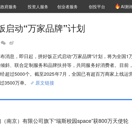
创投发布
项目推荐
核心服务
LP源计划
政府服务
投资人服务
创业者服务
创投平台
AI测
36氪Pro
VClub
VClub投资机构库
创投氪堂
城市之窗
投资机构职位推介
企业入驻
投资人认证
饭启动“万家品牌”计划
发布消息，即日起，拼好饭正式启动“万家品牌”计划，将为全国1
量倾斜、联合定制服务和品牌扶持等，共同服务好消费者。目前
经超过5000个。截至2025年7月，全国已有超百万商家上线运
3500万单。
原文链接
（南京）有限公司旗下“瑞斯校园space”获800万天使轮