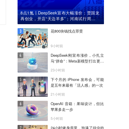
8点1氪丨DeepSeek宣布大幅涨价；贾国龙
再创业，开店“天边羊多”；河南试行周五下
午弹性离岗
花800块钱找点罪受
9小时前
DeepSeek刚宣布涨价，小扎立
马“拼命”：Meta新模型打出更低
骨折价，但要一点“数据税”
23小时前
下个月的 iPhone 发布会，可能
是五年来最有「活人感」的一次
21小时前
OpenAI 音箱：果味设计，但比
苹果多走一步
5小时前
24小时健身房里，泡满了待业的