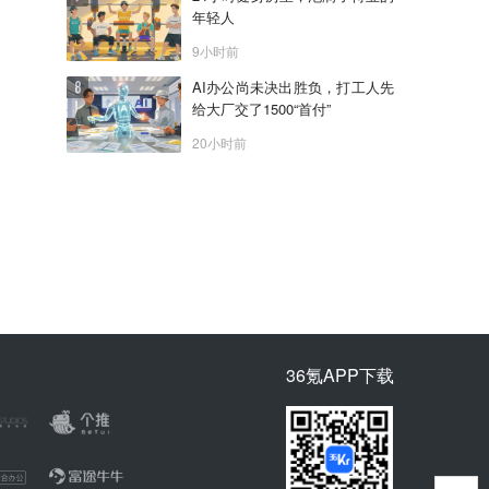
年轻人
9小时前
AI办公尚未决出胜负，打工人先
给大厂交了1500“首付”
20小时前
36氪APP下载