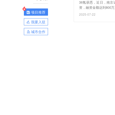
36氪获悉，近日，南京
资，融资金额达到800
项目推荐
pace主要业务是校园
2025-07-22
我要入驻
城市合作