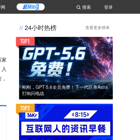
评网
搜索
登录
24小时热榜
查看更多榜单
万家
，入
营，
刚刚，GPT-5.6全员免费！下一代巨兽Astra
打响闪电战