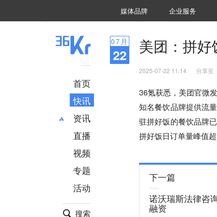
36氪Auto
数字时氪
企业号
未来消费
智能涌现
未来城市
启动Power on
媒体品牌
企业服务
企服点评
36氪出海
36氪研究院
潮生TIDE
36氪企服点评
36Kr研究院
36氪财经
职场bonus
36碳
后浪研究所
36Kr创新咨询
暗涌Waves
硬氪
氪睿研究院
美团：拼好
07
月
22
2025-07-22 11:14
分享至
首页
36氪获悉，美团官微
快讯
知名餐饮品牌提供流
资讯
驻拼好饭的餐饮品牌已
直播
最新
推荐
拼好饭日订单量峰值超过
创投
财经
视频
汽车
AI
专题
科技
项目推荐
下一篇
活动
专精特新
安徽
诺沃瑞斯法律咨询
融资
搜索