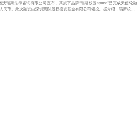
诺沃瑞斯法律咨询有限公司宣布，其旗下品牌“瑞斯校园space”已完成天使轮融
万人民币。此次融资由深圳慧财股权投资基金有限公司领投。据介绍，瑞斯校园s
社区运营，提供一站式服务。