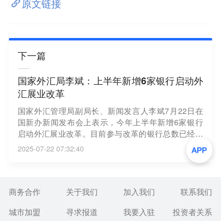
原文链接
下一篇
国家外汇局李斌：上半年新增6家银行启动外
汇展业改革
国家外汇管理局副局长、新闻发言人李斌7月22日在
国新办新闻发布会上表示，今年上半年新增6家银行
启动外汇展业改革。目前参与改革的银行总数已经达
到22家。机构类型覆盖国有大型商业银行，全国性股
2025-07-22 07:32:40
份制商业银行、城市商业银行和外资银行；业务范围
也拓展到全国。参与银行目前共评定展业一类客户2
万多家，较2024年末增加23%。（证券时报）
商务合作
关于我们
加入我们
联系我们
城市加盟
寻求报道
我要入驻
投资者关系