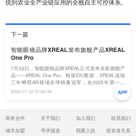
统到农业全产业链应用的全栈自主可控体系。
下一篇
智能眼镜品牌XREAL发布旗舰产品XREAL
One Pro
7月22日，智能眼镜品牌XREAL正式发布全新旗舰产
品——XREAL One Pro。根据IDC数据，XREAL连续
三年蝉联AR领域全球销量冠军；在2025年第一季
度，XREAL在全球AR/VR大行业中，份额位居全球市
2025-07-22 07:05:38
场前二。
商务合作
关于我们
加入我们
联系我们
城市加盟
寻求报道
我要入驻
投资者关系